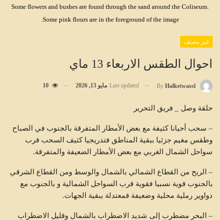
Some flowers and bushes are found through the sand around the Coliseum.
Some pink flours are in the foreground of the image.
غير مصنف
احوال الطقس الاربعاء 13 ماي
Last updated
مايو 13, 2026
10
By
Halketwassl
حلقة وصل _ فريق التحرير
– سحب أحيانا كثيفة مع بعض الأمطار المتفرقة بالجنوب في الصباح
وطقس مغيم جزئيا ببقية المناطق فتدريجيا كثيف السحب قرب
سواحل الشمال الغربي مع بعض الأمطار الضعيفة والمتفرقة.
– الريح من القطاع الشمالي بالشمال والوسط ومن القطاع الشرقي
بالجنوب قوية نسبيا فقوية قرب السواحل الشمالية و بالجنوب مع
دواوير رملية محلية وضعيفة فمعتدلة ببقية الجهات.
– البحر مضطرب إلى شديد الاضطراب بالشمال وقليل الاضطراب