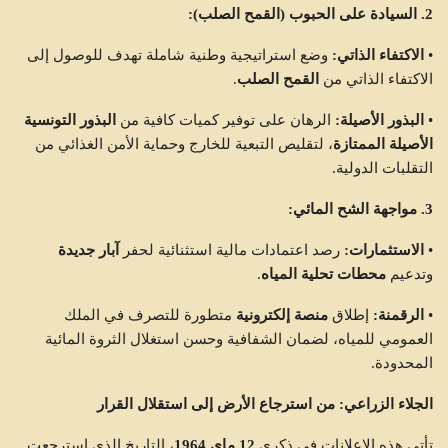
2. السيادة على الحبوب (القمح الصلب):
•
الاكتفاء الذاتي:
وضع استراتيجية وطنية شاملة تهدف للوصول إلى
الاكتفاء الذاتي من
القمح الصلب
.
•
البذور الأصيلة:
الرهان على توفير كميات كافية من
البذور التونسية
الأصيلة الممتازة
، لتقليص التبعية للخارج وحماية الأمن الغذائي من
التقلبات الدولية.
3. مواجهة الشح المائي:
•
الاستثمارات:
رصد اعتمادات مالية استثنائية لحفر
آبار جديدة
وتدعيم
محطات تحلية المياه
.
•
الرقمنة:
إطلاق
منصة إلكترونية
متطورة للتصرف في الملك
العمومي للمياه، لضمان الشفافية وحسن استغلال الثروة المائية
المحدودة.
الجلاء الزراعي: من استرجاع الأرض إلى استقلال القرار
تأتي هذه الإعلانات في ذكرى
12 ماي 1964
، التاريخ الذي استرجعت