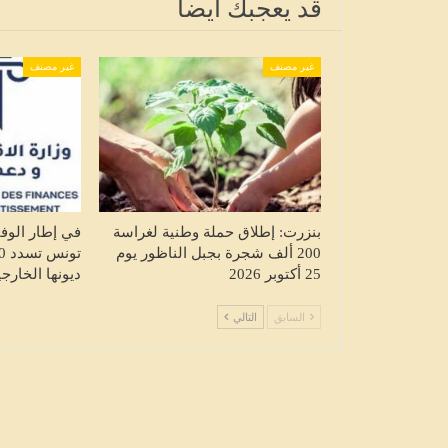
قد يعجبك ايضا
تع
إصابة 4 أفراد من عائلة واحدة إثر انفجار
ت
منزل وانهيار أجزائه بسبب تسرب للغاز…
غير مصنف
غير مصنف
HALKETWASSL
أغسطس 7, 2026
بنزرت: إطلاق حملة وطنية لغراسة
في إطار الوفاء
200 ألف شجرة بجبل الناظور يوم
25 أكتوبر 2026
ديونها الخارج
السابق
التالي