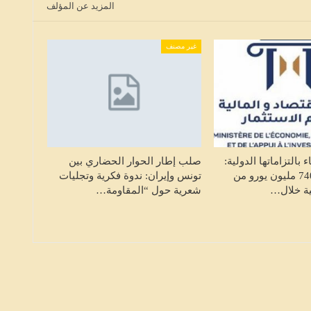
المزيد عن المؤلف
طل حركة القطارات على خط أحواز
تونس تسجل م
ونس الجنوبية والخطوط البعيدة بين
ا
محطتي…
ال
غير مصنف
ETWASSL
HALKETWASSL
أغسطس 7, 2026
 بالتزاماتها الدولية:
صلب إطار الحوار الحضاري بين
تونس تسدد 740 مليون يورو من
تونس وإيران: ندوة فكرية وتجليات
ية خلال…
شعرية حول “المقاومة…