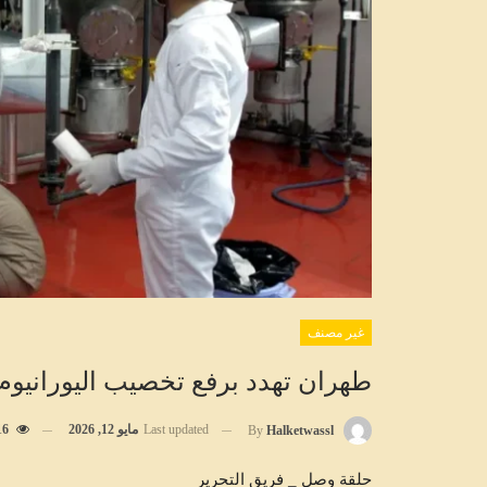
غير مصنف
طهران تهدد برفع تخصيب اليورانيوم إلى 90% حال تعرضها لهج
Last updated
مايو 12, 2026
16
By
Halketwassl
حلقة وصل _ فريق التحرير