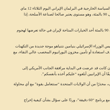
قال ​إبراهيم ⁠رضائي المتحدث باسم لجنة الأمن القومي والسياسة ​الخارجية في ‌البرلمان الإيراني اليوم الثلاثاء 12 ماي
2026 إن طهران ‌قد ‌تخصب اليورانيوم بنسبة نقاء تصل إلى ‌90 بالمئة، وهو ‌مستوى ⁠يعتبر صالحا لصناعة الأسلحة، إذا
وكتب ⁠رضائي على منصة ⁠إكس “قد يكون ​التخصيب ⁠بنسبة ​90 بالمئة أحد الخيارات المتاحة لإيران ​في حالة تعرضها لهجوم
 الوزراء الإسرائيلي بنيامين نتنياهو موجة جديدة من التكهنات
ف استعادة أو تأمين مخزون اليورانيوم المخصب عالي النقاء، مع
ران كانت قد عرضت في البداية مرافقة الجانب الأمريكي إلى
 أن الإيرانيين أبلغوه “عليكم أخذه بأنفسكم”.
 محذرًا من أن الولايات المتحدة “ستتعامل بقوة” مع أي محاولة
من جهته، تحدث نتنياهو بصورة أكثر مباشرة خلال مقابلة مع برنامج “60 دقيقة”، وردًا على سؤال بشأن كيفية إخراج