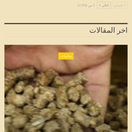
السابق
التالي
1 من 12٬030
اخر المقالات
متابعات