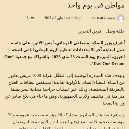
مواطن في يوم واحد
Last updated
مايو 12, 2026
18
By
Halketwassl
حلقة وصل _ فريق التحرير
أشرف وزير الصحّة، مصطفى الفرجاني، أمس الاثنين، على جلسة
عمل لمتابعة آخر الاستعدادات لتنظيم اليوم الوطني الثاني لصحة
العيون، المبرمج يوم السبت 23 ماي 2026، بالشراكة مع جمعية “One
Day One Dream”.
وتهدف هذه المبادرة الوطنية إلى التكفّل بقرابة 1000 مريض يعانون
من المياه البيضاء/الساد، بالأولوية لفائدة المنتفعين ببطاقات العلاج
بالتعريفة المنخفضة، وذلك عبر عمليات جراحية مجانية تنجز بصفة
متزامنة في مختلف ولايات الجمهورية، وفق ما جاء في بلاغ صادر عن
وزارة الصحة.
وسيتم تنفيذ هذه المبادرة بمشاركة 28 مؤسسة صحية عمومية و20
مؤسسة صحية خاصة، مع توفير العدسات والأدوية مجانا، وضمان
المتابعة الطبية بعد العملية، وتيسير النقل والإقامة عند الحاجة.