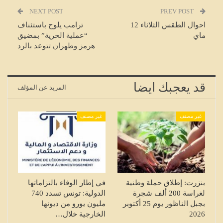
NEXT POST
PREV POST
احوال الطقس الثلاثاء 12
ترامب يلوح باستئناف
ماي
“عملية الحرية” بمضيق
هرمز وطهران تتوعد بالرد
قد يعجبك ايضا
المزيد عن المؤلف
غير مصنف
غير مصنف
بنزرت: إطلاق حملة وطنية
في إطار الوفاء بالتزاماتها
لغراسة 200 ألف شجرة
الدولية: تونس تسدد 740
بجبل الناظور يوم 25 أكتوبر
مليون يورو من ديونها
2026
الخارجية خلال…