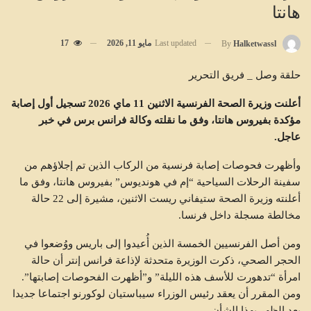
هانتا
Last updated
مايو 11, 2026
17
By
Halketwassl
حلقة وصل _ فريق التحرير
أعلنت وزيرة الصحة الفرنسية الاثنين 11 ماي 2026 تسجيل أول إصابة
مؤكدة بفيروس هانتا، وفق ما نقلته وكالة فرانس برس في خبر
عاجل.
وأظهرت فحوصات إصابة فرنسية من الركاب الذين تم إجلاؤهم من
سفينة الرحلات السياحية “إم في هونديوس” بفيروس هانتا، وفق ما
أعلنته وزيرة الصحة ستيفاني ريست الاثنين، مشيرة إلى 22 حالة
مخالطة مسجلة داخل فرنسا.
ومن أصل الفرنسيين الخمسة الذين أُعيدوا إلى باريس ووُضعوا في
الحجر الصحي، ذكرت الوزيرة متحدثة لإذاعة فرانس إنتر أن حالة
امرأة “تدهورت للأسف هذه الليلة” و”أظهرت الفحوصات إصابتها”.
ومن المقرر أن يعقد رئيس الوزراء سيباستيان لوكورنو اجتماعا جديدا
بعد الظهر بهذا الشأن.