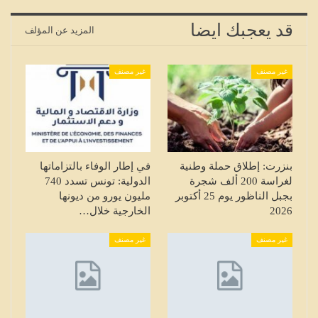
قد يعجبك ايضا
المزيد عن المؤلف
غير مصنف
غير مصنف
بنزرت: إطلاق حملة وطنية
في إطار الوفاء بالتزاماتها
لغراسة 200 ألف شجرة
الدولية: تونس تسدد 740
بجبل الناظور يوم 25 أكتوبر
مليون يورو من ديونها
2026
الخارجية خلال…
غير مصنف
غير مصنف