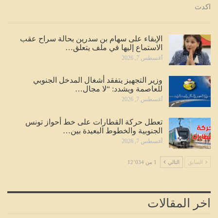
اكدت
الإبقاء على سهام بن سدرين بحالة سراح عقب
الاستماع إليها في ملف يتعلق…
أغسطس 7, 2026
وزير التجهيز يتفقد أشغال المدخل الجنوبي
للعاصمة ويشدد: “لا مجال…
أغسطس 7, 2026
تعطل حركة القطارات على خط أحواز تونس
الجنوبية والخطوط البعيدة بين…
أغسطس 7, 2026
السابق
التالي
1 من 12٬034
اخر المقالات