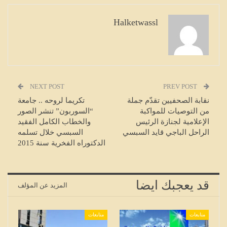
Halketwassl
NEXT POST
PREV POST
نقابة الصحفیین تقدّم جملة
تكريما لروحه .. جامعة
من التوصیات للمواكبة
“السوربون” تنشر الصور
الإعلامیة لجنازة الرئیس
والخطاب الكامل الفقيد
الراحل الباجي قاید السبسي
السبسي خلال تسلمه
الدكتوراه الفخرية سنة 2015
قد يعجبك ايضا
المزيد عن المؤلف
متابعات
متابعات