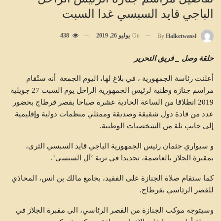
الباجي قايد السبسي غدا السبت
On
يوليو 26, 2019
438
By
Halketwassl
حلقة وصل _ فريق التحرير
أعلنت رئاسة الجمهورية ، في بلاغ لها، اليوم الجمعة أنه ستُقام
مراسم جنازة وطنية لرئيس الجمهورية الراحل يوم السبت 27 جويلية
2019 انطلاقا من الساعة الحادية عشرة صباحا بقصر قرطاج بحضور
عدد من قادة دول شقيقة وصديقة وممثلي منظمات دولية وإقليمية
إلى جانب ثلة من الشخصيات الوطنية.
و سيواري جثمان رئيس الجمهورية الباجي قايد السبسي الثرى،
بمقبرة الجلاز بالعاصمة، تحديدا في تربة ‘آل السبسي’.
كما ستقام صلاة الجنازة على الفقيد، بجامع مالك بن انس، المحاذي
للقصر الرئاسي بقرطاج.
وسيتوجه موكب الجنازة من القصر الرئاسي، الى مقبرة الجلاز في