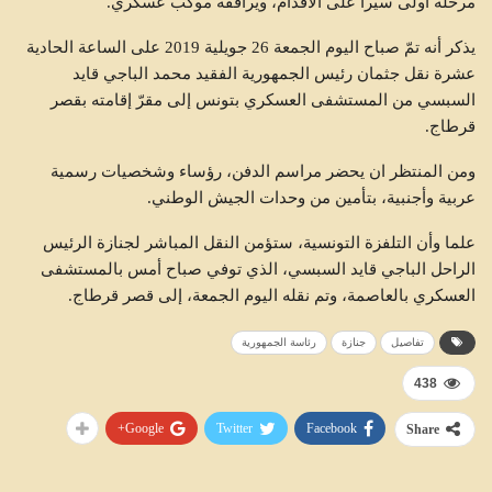
مرحلة أولى سيرا على الاقدام، ويرافقه موكب عسكري.
يذكر أنه تمّ صباح اليوم الجمعة 26 جويلية 2019 على الساعة الحادية
عشرة نقل جثمان رئيس الجمهورية الفقيد محمد الباجي قايد
السبسي من المستشفى العسكري بتونس إلى مقرّ إقامته بقصر
قرطاج.
ومن المنتظر ان يحضر مراسم الدفن، رؤساء وشخصيات رسمية
عربية وأجنبية، بتأمين من وحدات الجيش الوطني.
علما وأن التلفزة التونسية، ستؤمن النقل المباشر لجنازة الرئيس
الراحل الباجي قايد السبسي، الذي توفي صباح أمس بالمستشفى
العسكري بالعاصمة، وتم نقله اليوم الجمعة، إلى قصر قرطاج.
تفاصيل
جنازة
رئاسة الجمهورية
438
Google+
Twitter
Facebook
Share