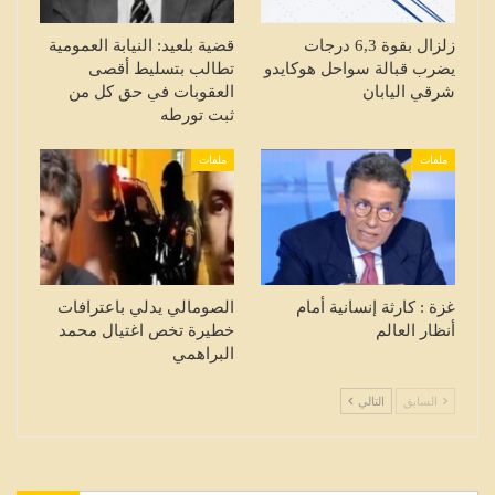
زلزال بقوة 6,3 درجات
قضية بلعيد: النيابة العمومية
يضرب قبالة سواحل هوكايدو
تطالب بتسليط أقصى
شرقي اليابان
العقوبات في حق كل من
ثبت تورطه
ملفات
ملفات
غزة : كارثة إنسانية أمام
الصومالي يدلي باعترافات
أنظار العالم
خطيرة تخص اغتيال محمد
البراهمي
السابق
التالي