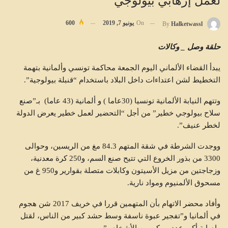
لعمل إرهابي بيولوجي
On
يونيو 7, 2019
600
By
Halketwassl
حلقة وصل _ وكالات
يبدأ القضاء الألماني اليوم الجمعة محاكمة تونسي وألمانية بتهمة
التخطيط لشن اعتداءات داخل البلاد باستخدام “قنبلة بيولوجية”.
وتتهم النيابة الألمانية تونسيا (30عاما ) و ألمانية (43 عاما) بـ”صنع
سلاح بيولوجي خطير” من أجل “التحضير لعمل خطير يعرض الدولة
لخطر عنيف”.
ووجدت الشرطة في شقة المتهم 84.3 مغ من الريسين، وحوالى
3300 من بذور الخروع التي تتيح صنع السم، و250 كرة معدنية،
وزجاجتين من مزيل الأسيتون وكابلات متصلة بقوارير و950 غ من
مسحوق الألمنيوم ومواد نارية.
وأفاد محضر الاتهام بأن المتهمين قررا في خريف 2017 شن هجوم
في ألمانيا و”تفجير عبوة ناسفة وسط حشد كبير من الناس، لقتل
وإصابة أكبر عدد ممكن من الأشخاص”.