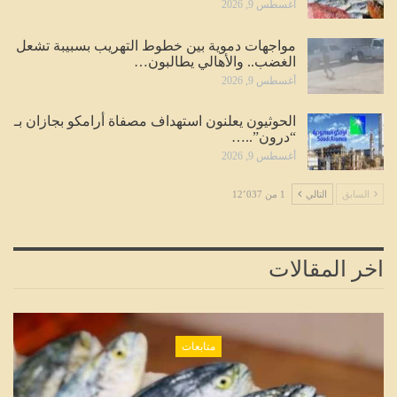
أغسطس 9, 2026
مواجهات دموية بين خطوط التهريب بسبيبة تشعل
الغضب.. والأهالي يطالبون…
أغسطس 9, 2026
الحوثيون يعلنون استهداف مصفاة أرامكو بجازان بـ
“درون”..…
أغسطس 9, 2026
السابق
التالي
1 من 12٬037
اخر المقالات
متابعات