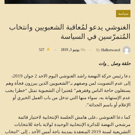
سياسة
الغنوشي يدعو لمُعاقبة الشعبويين وانتخاب
المُتمرّسين في السياسة
On
يونيو 3, 2019
527
By
Halketwassl
حلقة وصل _ وات
دعا رئيس حركة النهضة راشد الغنوشي اليوم الاحد 2 جوان 2019،
إلى عدم التصويت لمن وصفهم بـ”الشعبويين الذين يبرزون فجأة وهم
يستغلون حاجة الناس وفقرهم” مُعتبرا أن الشعبوية تمثل “خطرا يجب
عدم الإستهانة به، سواء منها التي تدخل من باب العمل الخيري أو
الإعلام أو باسم الحداثة”.
كما دعا الغنوشي ،على هامش الجلسة الإنتخابية لاختيار قائمة
مرشحي النهضة للدائرة الإنتخابية الوحيدة لولاية باجة للانتخابات
التشريعية لسنة 2019 المنعقدة بمدينة باجة أمس الأحد ، إلى “انتخاب