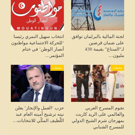
لجنة المالية بالبرلمان توافق
انتخاب سهيل النمري رئيسا
على ضمان قرضين
‘للحركة الاجتماعية مواطنون
لـ”الستاغ” بقيمة 430
أنصار الوطن’ في ختام
مليون…
المؤتمر…
متابعات
متابعات
نجوم المسرح العربي
حزب ‘العمل والإنجاز’ يعلن
والعالمي على الريد كاربت
نيته ترشيح أمينه العام عبد
بمهرجان شرم الشيخ الدولي
اللّطيف المكّي للانتخابات…
للمسرح الشبابي