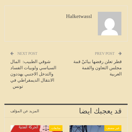
Halketwassl
NEXT POST
PREV POST
قطر تعلن رفضها بيانَيْ قمة
شوقي الطبيب: المال
مجلس التعاون والقمة
السياسي ولوبيات الفساد
العربية
والتدخل الاجنبي يهددون
الانتقال الديمقراطي في
تونس
قد يعجبك ايضا
المزيد عن المؤلف
غير مصنف
متابعات