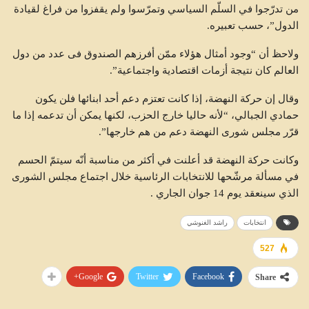
من تدرّجوا في السلّم السياسي وتمرّسوا ولم يقفزوا من فراغ لقيادة
الدول”، حسب تعبيره.
ولاحظ أن “وجود أمثال هؤلاء ممّن أفرزهم الصندوق فى عدد من دول
العالم كان نتيجة أزمات اقتصادية واجتماعية”.
وقال إن حركة النهضة، إذا كانت تعتزم دعم أحد ابنائها فلن يكون
حمادي الجبالي، “لأنه حاليا خارج الحزب، لكنها يمكن أن تدعمه إذا ما
قرّر مجلس شورى النهضة دعم من هم خارجها”.
وكانت حركة النهضة قد أعلنت في أكثر من مناسبة أنّه سيتمّ الحسم
في مسألة مرشّحها للانتخابات الرئاسية خلال اجتماع مجلس الشورى
الذي سينعقد يوم 14 جوان الجاري .
انتخابات
راشد الغنوشي
527
Google+
Twitter
Facebook
Share