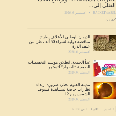
القتلى إلى…
HALKETWASSL
أغسطس 6, 2026
كشفت
الديوان الوطني للأعلاف يطرح
مناقصة دولية لشراء 50 ألف طن من
علف الذرة
أغسطس 6, 2026
غداً الجمعة: انطلاق موسم التخفيضات
الصيفية “الصولد” لتستمر…
أغسطس 6, 2026
مدينة العلوم تحذر: ضرورة ارتداء
نظارات خاصة لمشاهدة كسوف
الشمس يوم 12…
أغسطس 6, 2026
السابق
التالي
1 من 12٬030