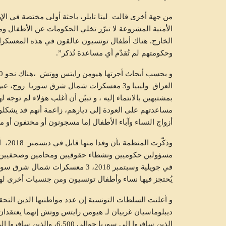
من جهة أخرى قالت ليتا تايلر، باحثة أولى مختصة في ا
الأمنية المشروعة لا تبرّر تخلي الحكومات عن الأطفا
الخارج. هناك أطفال تونسيون عالقون في هذه المعسكرات 
وحكومتهم لم تُقدّم أي مساعدة تُذكر”.
العراق وليبيا و3 معسكرات شمال شرق سوريا ر
بمشتبهين بالانتماء إليه ، و تبيّن أن أغلب هؤلاء لم توج
مساعدتهم على العودة إلى ديارهم، زاعمة أنهم قد يشكلون
أزواج النساء وآباء الأطفال إما مسجونون أو مختفون أو م
مسؤولين حكوميين ونشطاء حقوقيين ومحامين وصحفيين ود
في جويلية وسبتمبر 2018، 3 معسكرا
يُحتجز فيها نساء وأطفال تونسيون ومن جنسيات أخرى له
و أعلنت السلطات التونسية إن عدد مواطنيها الذين التحق
ديبلوماسيان غربيان لـ هيومن رايتس ووتش إنهما يعتقدان 