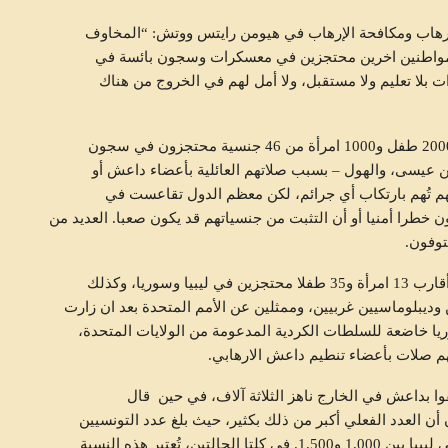
لإرهاب ومكافحة الإرهاب في هيومن رايتس ووتش: “المخاوف
ل ومواطنين اخرين محتجزين في معسكرات وسجون بائسة في
بلا تعليم ولا مستقبل، ولا أمل لهم في الخروج من هناك
و بحسب أبحاث أجرتها هيومن رايتس ووتش ،هناك نحو 2000 طفل و1000 امرأة من 46 جنسية محتجزون في سجون
وج، عين عيسى، والهول – بسبب صلاتهم العائلية بأعضاء داعش أو
ه لهم تُهم بارتكاب أي جرائم، لكن معظم الدول تقاعست في
 خطرا أمنيا أو أن التثبت من جنسياتهم قد يكون صعبا. العديد من
توفون.
وذكّرت المنظمة بأن وفدا منها قابل في ديسمبر 2018، أقارب 13 امرأة و35 طفلا محتجزين في ليبيا وسوريا، وكذلك
يبلوماسيين غربيين، وممثلين عن الأمم المتحدة بعد ان زارت
ت شمال شرق سوريا خاضعة للسلطات الكردية المدعومة من الولايات المتحدة،
م صلات بأعضاء تنطيم داعش الارهابي.
وا بداعش في الخارج ناهز الثلاثة آلاف، في حين قال
أن العدد الفعلي أكبر من ذلك بكثير، حيث بلغ عدد التونسيين
الذين سافروا إلى سوريا حوالي 6,500، والذين سافروا إلى ليبيا بين 1,000 و1,500. في كلتا الحالتين، تُعتبر هذه النسبة