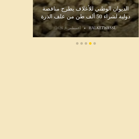
الديوان الوطني للأعلاف يطرح مناقصة
غداً ا
دولية لشراء 50 ألف طن من علف الذرة
الصيفية 
L
HALKETWASSL
أغسطس 6, 2026