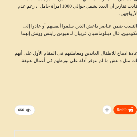
واحدة من أعلى النسب في العالم مقارنة بعدد السكان. أفادت تقارير أن العدد يشمل حوالي 1000 امرأة حامل ، رغم عدم
أزواجهن.
ى النسب ضمن عناصر داعش الذين سلموا أنفسهم أو عادوا إلى
والي 900 بحسب مسؤولين حكوميين. قال ديبلوماسيان غربيان لـ هيومن رايتس ووتش إنهما
متابعات
ة ادماج للاطفال العائدين ومعاملتهم في المقام الأول على أنهم
 مثل داعش ما لم تتوفر أدلة على تورطهم في أعمال عنيفة.
ReddIt
466