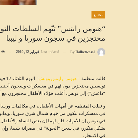
مجتمع
“هيومن رايتس” تتّهم السلطات التو
محتجزين في سجون سوريا و ليبيا
Last updated
فبراير 12, 2019
By
Halketwassl
قالت منظمة
“هيومن رايتس ووتش”
تونسيين محتجزين دون تُهم في معسكرات وسجون أجنبية لع
“داعش”) إلى تونس، أغلب هؤلاء الأطفال محتجزون مع أمهاتهم، لكن 6 على ال
و نقلت المنظمة عن أمهات الأطفال، في مكالمات ورسائل 
في معسكرات تتكون من خيام شمال شرق سوريا، ويعانين 
في تونس إن الأمهات قلن لهما إن بعض النساء والأطفال –
بشكل متكرر، في سجن “الجوية” في مصراتة بليبيا، وإن ب
في الانتحار.