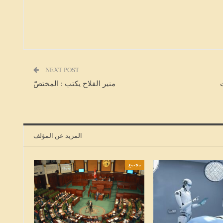
مؤشرات السلامة المرورية: تراجع حوادث
لسنة
الطرقات بنسبة 19.4% وارتفاع ضحايا
القتلى…
HALKETWASSL
أغسطس 6, 2026
NEXT POST
منير الفلاح يكتب : المختصّ
المزيد عن المؤلف
مجتمع