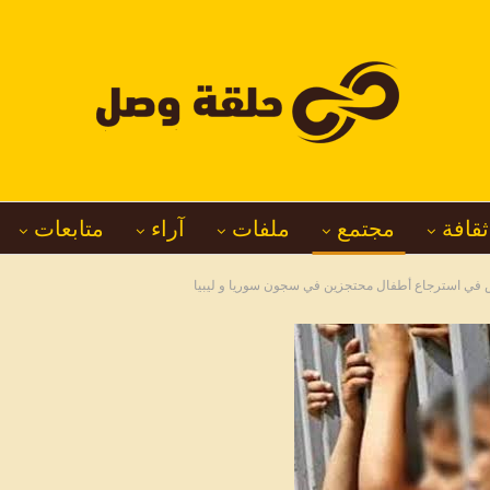
ثقافة
مجتمع
ملفات
آراء
متابعات
س في استرجاع أطفال محتجزين في سجون سوريا و ليبيا