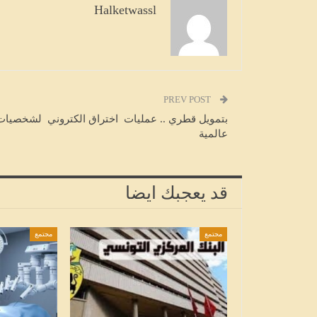
Halketwassl
مدينة العلوم: المولد النبوي الشريف 
2026 سيكون فلكياً يوم 25 أوت الجاري
HALKETWASSL
أغسطس 6, 2026
PREV POST
بتمويل قطري .. عمليات اختراق الكتروني لشخصيات
عالمية
قد يعجبك ايضا
مجتمع
مجتمع