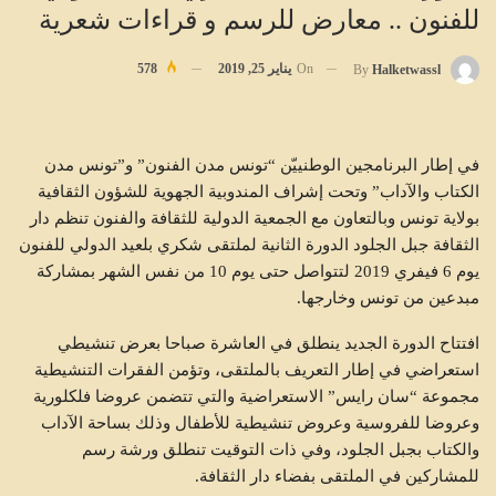
للفنون .. معارض للرسم و قراءات شعرية
On
يناير 25, 2019
578
By
Halketwassl
في إطار البرنامجين الوطنييّن “تونس مدن الفنون” و”تونس مدن
الكتاب والآداب” وتحت إشراف المندوبية الجهوية للشؤون الثقافية
بولاية تونس وبالتعاون مع الجمعية الدولية للثقافة والفنون تنظم دار
الثقافة جبل الجلود الدورة الثانية لملتقى شكري بلعيد الدولي للفنون
يوم 6 فيفري 2019 لتتواصل حتى يوم 10 من نفس الشهر بمشاركة
مبدعين من تونس وخارجها.
افتتاح الدورة الجديد ينطلق في العاشرة صباحا بعرض تنشيطي
استعراضي في إطار التعريف بالملتقى، وتؤمن الفقرات التنشيطية
مجموعة “سان رايس” الاستعراضية والتي تتضمن عروضا فلكلورية
وعروضا للفروسية وعروض تنشيطية للأطفال وذلك بساحة الآداب
والكتاب بجبل الجلود، وفي ذات التوقيت تنطلق ورشة رسم
للمشاركين في الملتقى بفضاء دار الثقافة.