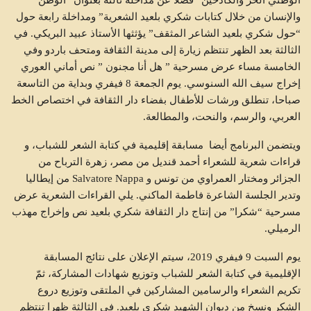
والإنسان من خلال كتابات شكري بلعيد الشعرية” ومداخلة رابعة حول
“حول شكري بلعيد الشاعر المثقف” يؤثثها الأستاذ عبيد البريكي. في
الثالثة بعد الظهر تنتظم زيارة إلى مدينة الثقافة ومتحف باردو وفي
الخامسة مساء عرض مسرحية ” هل أنا مجنون ” نص أماني العوري
إخراج سيف الله السنوسي. يوم الجمعة 8 فيفري وبداية من التاسعة
صباحا، تنطلق ورشات للأطفال بفضاء دار الثقافة في اختصاص الخط
العربي، والرسم، والنحت، والمطالعة.
ويتضمن البرنامج أيضا مسابقة إقليمية في كتابة الشعر للشباب، و
قراءات شعرية للشعراء أحمد قنديل من مصر، زهرة الترباح من
الجزائر ومختار العمراوي من تونس و Salvatore Nappa من إيطاليا
وتدير الجلسة الشاعرة فاطمة الماكني. يلي القراءات الشعرية عرض
مسرحية “شكرا” من إنتاج دار الثقافة شكري بلعيد نص وإخراج مهذب
الرميلي.
يوم السبت 9 فيفري 2019، سيتم الإعلان على نتائج المسابقة
الإقليمية في كتابة الشعر للشباب وتوزيع شهادات المشاركة، ثمّ
تكريم الشعراء والرسامين المشاركين في الملتقى وتوزيع دروع
الشكر ونسخ من ديوان الشهيد شكري بلعيد. في الثالثة ظهرا تنتظم