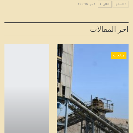
السابق
التالي
1 من 12٬036
اخر المقالات
متابعات