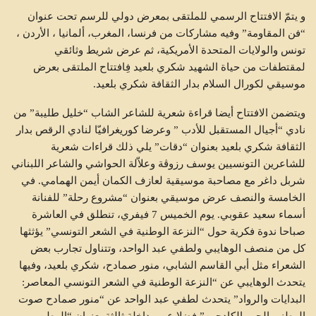
و يتمّ الافتتاح الرسمي للملتقى بمعرض دولي للرسم تحت عنوان
“فن المقاومة” وفيه مشاركات من فرنسا، المغرب، ألمانيا ، الأردن ،
تونس والولايات المتحدة الأمريكية، ثم عرض شريط وثائقي
لمقتطفات من حياة الشهيد شكري بلعيد فِافتتاح الملتقى بعرض
موسيقي لكورال السلام بدار الثقافة شكري بلعيد.
ويتضمن الافتتاح أيضا قراءة شعرية للشاعر الشاب “خليل طليبة” من
نادي “أجيال المستقبل للأدب ” وعرضا كوريغرافيّا لنادي الرقص بدار
الثقافة شكري بلعيد بعنوان “دقات” يلي ذلك قراءات شعرية
للشاعرين التونسيين يوسف رزوڨة وعلاّلة الحواشي والشاعر اللبناني
شربل داغر مع مصاحبة موسيقية لعازف الكمان أيمن الهمامي. في
الخامسة والنصف عرض موسيقي بعنوان “مشروع رحلة” للفنانة
أسماء سعيد عقوبي. يوم الخميس 7 فيفري، تنطلق في العاشرة
صباحا ندوة فكرية حول “النزعة الوطنية في الشعر التونسي” يؤثثها
كل من منصف الوهايبي ولطفي عبد الواحد، وتتناول تجارب بعض
الشعراء مثل أبي القاسم الشابي، منور صمادح، شكري بلعيد، وفيها
يتحدث الوهايبي عن “النزعة الوطنية في الشعر التونسي المعاصر:
البدايات والرواد” يتحدث لطفي عبد الواحد عن “منور صمادح صوت
الوطني الحر والكادحين” فضلا عن مداخلة ثالثة بعنوان “الوطن