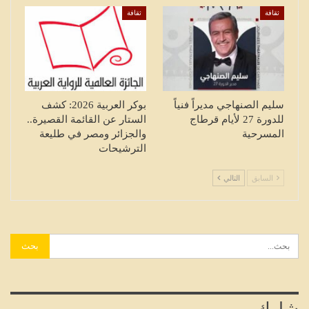
ثقافة
ثقافة
سليم الصنهاجي مديراً فنياً
بوكر العربية 2026: كشف
للدورة 27 لأيام قرطاج
الستار عن القائمة القصيرة..
المسرحية
والجزائر ومصر في طليعة
الترشيحات
السابق
التالي
شارك