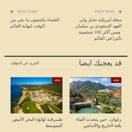
NEXT POST
PREV POST
مجلة أمريكية تختار ولي
العلماء يكشفون ما بقي من
العهد السعودي بن سلمان
الوقت لنهاية العالم
ضمن أكثر 100 شخصية
تأثيرا في العالم
قد يعجبك ايضا
المزيد عن المؤلف
ثقافة
ثقافة
زغوان.. حين يتحدث الماء
طـبـرقـة لؤلؤة البحر الأبيض
بلغة التاريخ والأندلس
المتوسط