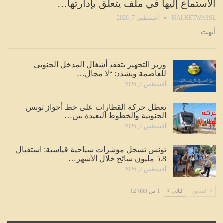
الاستماع إليها في ملف يتعلق بإدارتها…
HALKETWASSL
أغسطس 7, 2026
أنهت
وزير التجهيز يتفقد أشغال المدخل الجنوبي
للعاصمة ويشدد: “لا مجال…
أغسطس 7, 2026
تعطل حركة القطارات على خط أحواز تونس
الجنوبية والخطوط البعيدة بين…
أغسطس 7, 2026
تونس تسجل مؤشرات سياحية قياسية: استقبال
5.8 مليون سائح خلال الأشهر…
أغسطس 7, 2026
السابق
التالي
1 من 12٬033