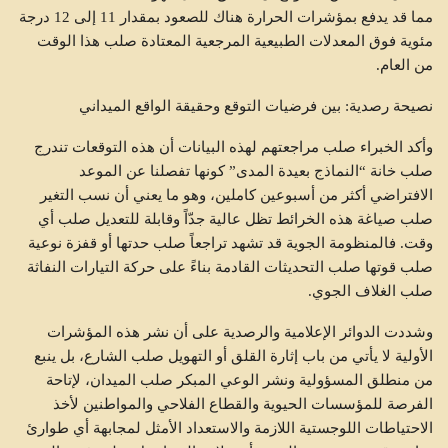
مما قد يدفع بمؤشرات الحرارة هناك للصعود بمقدار 11 إلى 12 درجة
مئوية فوق المعدلات الطبيعية المرجعية المعتادة صلب هذا الوقت
من العام.
نصيحة رصدية: بين فرضيات التوقع وحقيقة الواقع الميداني
وأكد الخبراء صلب مراجعتهم لهذه البيانات أن هذه التوقعات تندرج
صلب خانة “النماذج بعيدة المدى” كونها تفصلنا عن الموعد
الافتراضي أكثر من أسبوعين كاملين، وهو ما يعني أن نسب التغير
صلب صياغة هذه الخرائط تظل عالية جدّاً وقابلة للتعديل صلب أي
وقت. فالمنظومة الجوية قد تشهد تراجعاً صلب حدتها أو قفزة نوعية
صلب قوتها صلب التحديثات القادمة بناءً على حركة التيارات النفاثة
صلب الغلاف الجوي.
وشددت الدوائر الإعلامية والرصدية على أن نشر هذه المؤشرات
الأولية لا يأتي من باب إثارة القلق أو التهويل صلب الشارع، بل ينبع
من منطلق المسؤولية ونشر الوعي المبكر صلب الميدان، لإتاحة
الفرصة للمؤسسات الحيوية والقطاع الفلاحي والمواطنين لأخذ
الاحتياطات اللوجستية اللازمة والاستعداد الأمثل لمجابهة أي طوارئ