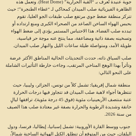
جوية عنيدة تُعرف بـ “القبة الحرارية” (Heat Dome). وتعمل هذه
الظاهرة الفيزيائية صلب الميدان كمحاكي لـ “غطاء الطنجرة”؛ حيث
تتركز منطقة ضغط جوي مرتفع صلب طبقات الجو العليا، تقوم
بحبس الهواء الساخن الصاعد من الصحراء الكبرى ومنع ارتداده أو
تبدده صلب الفضاء. هذا الاحتباس المستمر يؤدي إلى ضغط الهواء
وتسخينه بصفة ذاتية ومضاعفة، مما ينتج عنه موجة حر قياسية،
طويلة الأمد، ومتواصلة طيلة ساعات الليل والنهار صلب الميدان.
صلب السياق ذاته، حددت التحديثات الحالية المناطق الأكثر عرضة
وتأثراً بهذا الوهج المناخي المرتقب، وجاءت خارطة التأثيرات الشاملة
على النحو التالي:
منطقة
شمال
إفريقيا
:
تشمل كلاً من تونس، الجزائر، وليبيا، حيث
تنتظرها أجواء لاهبة صلب الميدان قد تتجاوز فيها درجات الحرارة
عتبة منتصف الأربعينيات مئوية (فوق 45 درجة مئوية)، ترافقها ليالٍ
خانقة وشديدة الرطوبة والحرارة بصفة غير معتادة صلب هذا الصيف
من سنة 2026.
جنوب
ووسط
القارة
الأوروبية
:
تشمل إسبانيا، إيطاليا، فرنسا، ودول
البلقان، حيث من المتوقع أن تنطلق الكتل الهوائية الساخنة شمالاً،