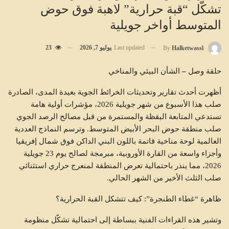
تشكّل “قبة حرارية” لاهبة فوق حوض
المتوسط أواخر جويلية
Last updated
يوليو 7, 2026
23
By
Halketwassl
حلقة
وصل
–
الشأن
البيئي
والمناخي
أظهرت أحدث تقارير وتحديثات الخرائط الجوية بعيدة المدى، الصادرة
صلب هذا الأسبوع من شهر جويلية 2026، مؤشرات أولية هامة
تستدعي المتابعة اليقظة والمستمرة من قبل مصالح الرصد الجوي
صلب منطقة حوض البحر الأبيض المتوسط. وترسم النماذج العددية
العالمية لوحة مناخية قاتمة باللون البني الداكن فوق شمال إفريقيا
وأجزاء واسعة من القارة الأوروبية، مبرمجة لصالح يوم 23 جويلية
2026، مما ينذر باحتمالية تعرض المنطقة لمنعرج حراري استثنائي
صلب الثلث الأخير من الشهر الحالي.
ظاهرة “غطاء الطنجرة”: كيف تتشكل القبة الحرارية؟
وتشير هذه القراءات الفنية ببساطة إلى احتمالية تشكّل منظومة