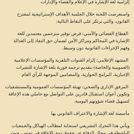
إلزامية لغة الإشارة في الإعلام والقضاء والإدارات
واستعرضت اللجنة خلال الجلسة الأهداف الإستراتيجية لمقترح
القانون، والتي ترتكز على النقاط التالية:
القطاع
القضائي
والأمني
:
فرض توفير مترجمين معتمدين للغة
الإشارة في المحاكم ومراكز الأمن لضمان حق النفاذ إلى العدالة
وفهم الإجراءات القانونية دون وسيط.
المشهد
الإعلامي
:
إلزام القنوات التلفزية والمؤسسات الإعلامية
(العمومية والخاصة) بتقديم ترجمة فورية بلغة الإشارة للنشرات
الإخبارية، البرامج الحوارية، والمضامين الموجهة للرأي العام.
المرفق
الإداري
والصحي
:
تهيئة المؤسسات العمومية والمستشفيات
وتكوين أعوان استقبال قادرين على التواصل مع حاملي هذه الإعاقة
لتسهيل قضاء شؤونهم اليومية.
مأسسة لغة الإشارة والاعتراف القانوني بها
ويأتي هذا التحرك التشريعي استجابة لمطالب الهياكل والجمعيات
الناشطة في مجال الدفاع عن حقوق ذوي الإعاقة في تونس، حيث