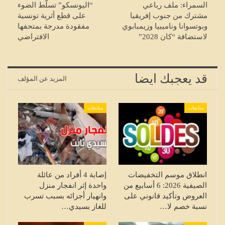
السمراء: ملف رباعي
“اليونسكو” تسلّط الضوء
مشترك من جنوب إفريقيا
على قطع أثرية تونسية
وبوتسوانا وناميبيا وزيمبابوي
مفقودة مدرجة بمتحفها
لاستضافة “كان 2028”
الافتراضي
قد يعجبك ايضا
المزيد عن المؤلف
متابعات
متابعات
انطلاق موسم التخفيضات
إصابة 4 أفراد من عائلة
الصيفية 2026: 6 أسابيع من
واحدة إثر انفجار منزل
العروض وتأكيد قانوني على
وانهيار أجزائه بسبب تسرب
نسبة خصم لا…
للغاز بسيدي…