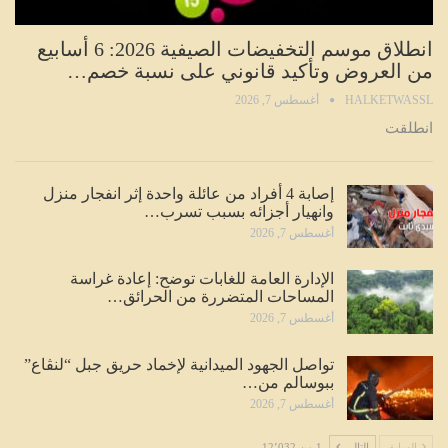
انطلاق موسم التخفيضات الصيفية 2026: 6 أسابيع
من العروض وتأكيد قانوني على نسبة خصم…
HALKETWASSL
أغسطس 7, 2026
انطلقت
إصابة 4 أفراد من عائلة واحدة إثر انفجار منزل
وانهيار أجزائه بسبب تسرب…
أغسطس 7, 2026
الإدارة العامة للغابات توضح: إعادة غراسة
المساحات المتضررة من الحرائق…
أغسطس 7, 2026
تواصل الجهود الميدانية لإخماد حريق جبل “لنڨاع”
ببوسالم من…
أغسطس 7, 2026
السابق
التالي
1 من 12٬032