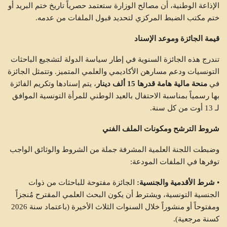
الإذاعة الوطنية، أن مصالح الوزارة ستعتمد حصرياً تاريخ ختم البريد أو
ختم مكتب الضبط المركزي لتحديد قبول الملفات من عدمه.
قيمة الجائزة وموعد الإسناد
تندرج هذه الجائزة السنوية في إطار سياسة الدولة لتشجيع الباحثات
التونسيات ودعم مسارهن الأكاديمي والعلمي المتميز. وتتمثل الجائزة
في
منحة مالية هامة قدرها 15 ألف دينار
، يتم إسنادها وتكريم الفائزة
بها رسمياً بمناسبة الاحتفال بالعيد الوطني للمرأة التونسية الموافق
لـ 13 أوت من كل سنة.
شروط الترشح ومكونات الملف الفني
وضبطت اللجنة العلمية المشرفة جملة من الشروط والوثائق الواجب
توفرها في الملفات المودعة:
•
شرط الأقدمية والجنسية:
الجائزة مفتوحة للباحثات من ذوات
الجنسية التونسية، ويشترط أن يكون البحث العلمي المقترح مُنجزاً
ومفتوحاً أو منشوراً خلال السنوات الثلاث الأخيرة (باعتماد سنة 2026
كسنة مرجعية).