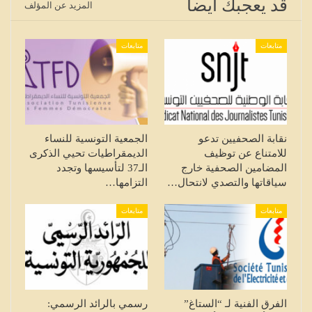
قد يعجبك ايضا
المزيد عن المؤلف
متابعات
متابعات
نقابة الصحفيين تدعو
الجمعية التونسية للنساء
للامتناع عن توظيف
الديمقراطيات تحيي الذكرى
المضامين الصحفية خارج
الـ37 لتأسيسها وتجدد
سياقاتها والتصدي لانتحال…
التزامها…
متابعات
متابعات
الفرق الفنية لـ “الستاغ”
رسمي بالرائد الرسمي: