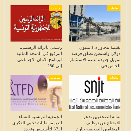
متابعات
متابعات
بقيمة تتجاوز 1.5 مليون
رسمي بالرائد الرسمي:
دولار: واشنطن تطلق فرصة
الترفيع في المنحة المالية
تمويل جديدة لدعم الاستثمار
لبرنامج الأمان الاجتماعي
الخاص في…
إلى 280…
متابعات
متابعات
نقابة الصحفيين تدعو
الجمعية التونسية للنساء
للامتناع عن توظيف
الديمقراطيات تحيي الذكرى
المضامين الصحفية خارج
الـ37 لتأسيسها وتجدد