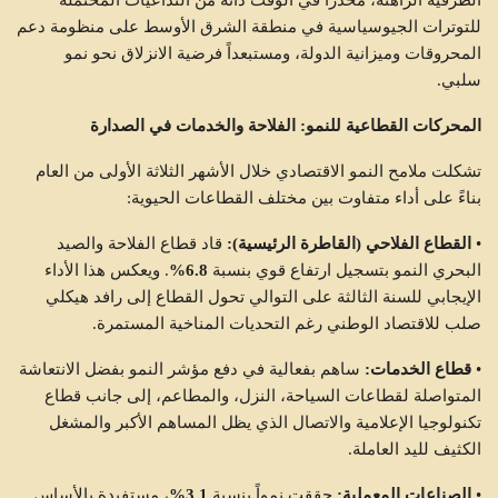
الظرفية الراهنة، محذراً في الوقت ذاته من التداعيات المحتملة
للتوترات الجيوسياسية في منطقة الشرق الأوسط على منظومة دعم
المحروقات وميزانية الدولة، ومستبعداً فرضية الانزلاق نحو نمو
سلبي.
المحركات القطاعية للنمو: الفلاحة والخدمات في الصدارة
تشكلت ملامح النمو الاقتصادي خلال الأشهر الثلاثة الأولى من العام
بناءً على أداء متفاوت بين مختلف القطاعات الحيوية:
•
القطاع الفلاحي (القاطرة الرئيسية):
قاد قطاع الفلاحة والصيد
البحري النمو بتسجيل ارتفاع قوي بنسبة
6.8%
. ويعكس هذا الأداء
الإيجابي للسنة الثالثة على التوالي تحول القطاع إلى رافد هيكلي
صلب للاقتصاد الوطني رغم التحديات المناخية المستمرة.
•
قطاع الخدمات:
ساهم بفعالية في دفع مؤشر النمو بفضل الانتعاشة
المتواصلة لقطاعات السياحة، النزل، والمطاعم، إلى جانب قطاع
تكنولوجيا الإعلامية والاتصال الذي يظل المساهم الأكبر والمشغل
الكثيف لليد العاملة.
•
الصناعات المعملية:
حققت نمواً بنسبة
3.1%
، مستفيدة بالأساس