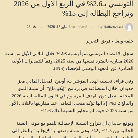
التونسي بـ2.6% في الربع الأول من 2026
وتراجع البطالة إلى 15%
Last updated
مايو 18, 2026
23
By
Halketwassl
حلقة
وصل- فريق التحرير
سجل الاقتصاد التونسي نمواً بنسبة
2.6%
خلال الثلاثي الأول من سنة
2026 مقارنة بالفترة نفسها من سنة 2025، وفقاً للتقديرات الأولية
الصادرة عن المعهد الوطني للإحصاء (INS).
وفي قراءة تحليلية لهذه المؤشرات، أوضح المحلل المالي معز
حديدان، خلال استضافته في برنامج “إيكو ماغ”، أن نسبة النمو
المحققة تظل دون الهدف المرسوم في قانون المالية لسنة 2026
والبالغ 3.2%، إلا أنها تؤكد منحى التعافي عند مقارنتها بالثلاثي الأول
من سنة 2025، حيث لم تتجاوز النسبة آنذاك 1.6%.
وتوقع حديدان أن تتراوح النسبة الإجمالية للنمو مع موفى السنة
الحالية بين 1.5% و2%، وهي نسبة وصفها بـ”الإيجابية” بالنظر إلى