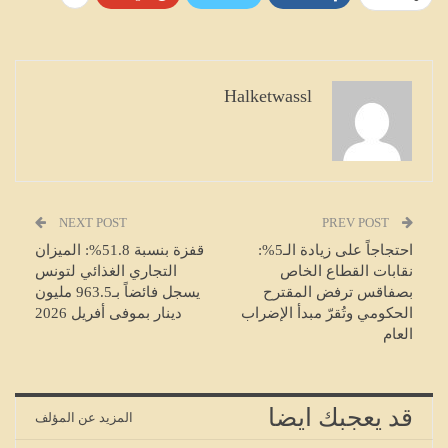
Halketwassl
NEXT POST
PREV POST
احتجاجاً على زيادة الـ5%:
قفزة بنسبة 51.8%: الميزان
نقابات القطاع الخاص
التجاري الغذائي لتونس
بصفاقس ترفض المقترح
يسجل فائضاً بـ963.5 مليون
الحكومي وتُقرّ مبدأ الإضراب
دينار بموفى أفريل 2026
العام
قد يعجبك ايضا
المزيد عن المؤلف