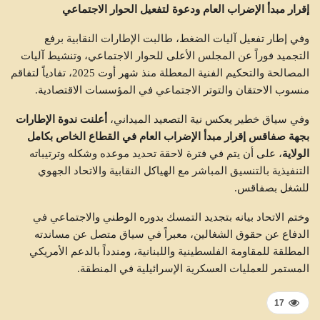
إقرار مبدأ الإضراب العام ودعوة لتفعيل الحوار الاجتماعي
وفي إطار تفعيل آليات الضغط، طالبت الإطارات النقابية برفع
التجميد فوراً عن المجلس الأعلى للحوار الاجتماعي، وتنشيط آليات
المصالحة والتحكيم الفنية المعطلة منذ شهر أوت 2025، تفادياً لتفاقم
منسوب الاحتقان والتوتر الاجتماعي في المؤسسات الاقتصادية.
وفي سياق خطير يعكس نية التصعيد الميداني،
أعلنت ندوة الإطارات
بجهة صفاقس إقرار مبدأ الإضراب العام في القطاع الخاص بكامل
الولاية
، على أن يتم في فترة لاحقة تحديد موعده وشكله وترتيباته
التنفيذية بالتنسيق المباشر مع الهياكل النقابية والاتحاد الجهوي
للشغل بصفاقس.
وختم الاتحاد بيانه بتجديد التمسك بدوره الوطني والاجتماعي في
الدفاع عن حقوق الشغالين، معبراً في سياق متصل عن مساندته
المطلقة للمقاومة الفلسطينية واللبنانية، ومندداً بالدعم الأمريكي
المستمر للعمليات العسكرية الإسرائيلية في المنطقة.
17