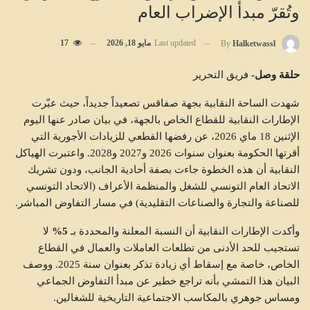
وتُقرّ مبدأ الإضراب العام
Last updated
مايو 18, 2026
17
By
Halketwassl
حلقة وصل-
فريق التحرير
شهدت الساحة النقابية بجهة صفاقس تصعيداً جديداً، حيث عبّرت
الإطارات النقابية للقطاع الخاص بالجهة، في بيان صادر عنها اليوم
الإثنين 18 ماي 2026، عن رفضها القطعي للزيادات الأجورية التي
أقرتها الحكومة بعنوان سنوات 2026 و2027 و2028. واعتبرت الهياكل
النقابية أن هذه الخطوة جاءت بصفة أحادية الجانب، ودون تشريك
الاتحاد العام التونسي للشغل والمنظمة الأعراف (الاتحاد التونسي
للصناعة والتجارة والصناعات التقليدية) في مسار التفاوض المباشر.
وأكدت الإطارات النقابية أن النسبة المعلنة والمحددة بـ
5%
لا
تستجيب للحد الأدنى من تطلعات العاملات والعمال في القطاع
الخاص، خاصة مع إسقاط أي زيادة تذكر بعنوان سنة 2025. ووصف
البيان هذا التمشي بأنه تراجع خطير عن مبدأ التفاوض الجماعي
ومساس جوهري بالمكاسب الاجتماعية التاريخية للشغالين.