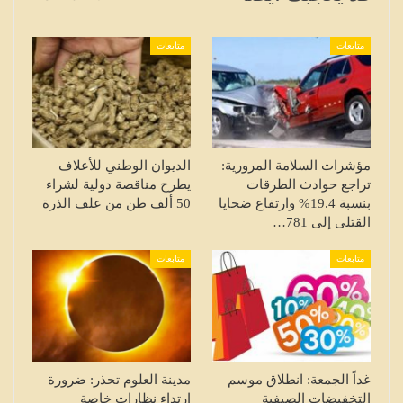
متابعات
متابعات
مؤشرات السلامة المرورية:
الديوان الوطني للأعلاف
تراجع حوادث الطرقات
يطرح مناقصة دولية لشراء
بنسبة 19.4% وارتفاع ضحايا
50 ألف طن من علف الذرة
القتلى إلى 781…
متابعات
متابعات
غداً الجمعة: انطلاق موسم
مدينة العلوم تحذر: ضرورة
التخفيضات الصيفية
ارتداء نظارات خاصة