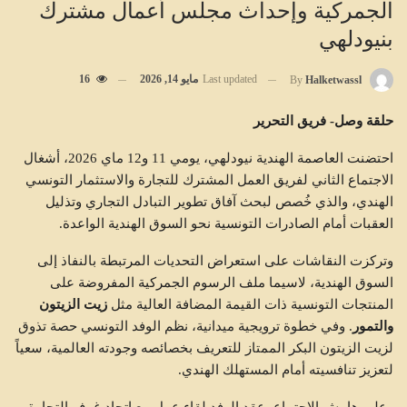
الجمركية وإحداث مجلس أعمال مشترك
بنيودلهي
Last updated
مايو 14, 2026
16
By
Halketwassl
حلقة وصل- فريق التحرير
احتضنت العاصمة الهندية نيودلهي، يومي 11 و12 ماي 2026، أشغال
الاجتماع الثاني لفريق العمل المشترك للتجارة والاستثمار التونسي
الهندي، والذي خُصص لبحث آفاق تطوير التبادل التجاري وتذليل
العقبات أمام الصادرات التونسية نحو السوق الهندية الواعدة.
وتركزت النقاشات على استعراض التحديات المرتبطة بالنفاذ إلى
السوق الهندية، لاسيما ملف الرسوم الجمركية المفروضة على
المنتجات التونسية ذات القيمة المضافة العالية مثل
زيت الزيتون
والتمور
. وفي خطوة ترويجية ميدانية، نظم الوفد التونسي حصة تذوق
لزيت الزيتون البكر الممتاز للتعريف بخصائصه وجودته العالمية، سعياً
لتعزيز تنافسيته أمام المستهلك الهندي.