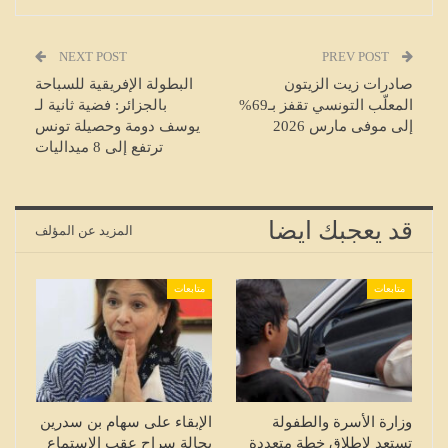
NEXT POST
PREV POST
صادرات زيت الزيتون
البطولة الإفريقية للسباحة
المعلّب التونسي تقفز بـ69%
بالجزائر: فضية ثانية لـ
إلى موفى مارس 2026
يوسف دومة وحصيلة تونس
ترتفع إلى 8 ميداليات
قد يعجبك ايضا
المزيد عن المؤلف
متابعات
متابعات
وزارة الأسرة والطفولة
الإبقاء على سهام بن سدرين
تستعد لإطلاق خطة متعددة
بحالة سراح عقب الاستماع