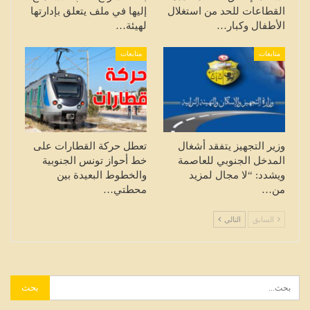
القطاعات للحد من استغلال
إليها في ملف يتعلق بإدارتها
الأطفال وكبار…
لهيئة…
متابعات
متابعات
وزير التجهيز يتفقد أشغال
تعطل حركة القطارات على
المدخل الجنوبي للعاصمة
خط أحواز تونس الجنوبية
ويشدد: “لا مجال لمزيد
والخطوط البعيدة بين
من…
محطتي…
السابق
التالي