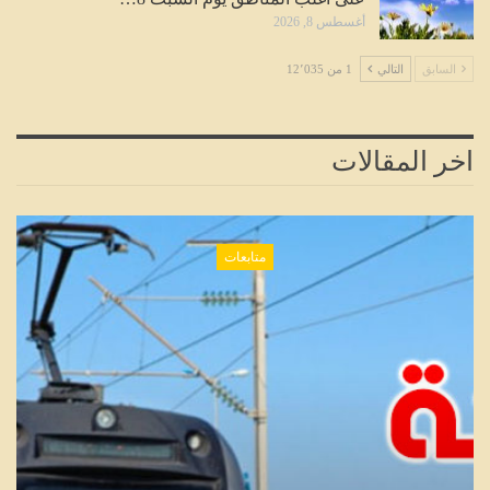
أغسطس 8, 2026
السابق
التالي
1 من 12٬035
اخر المقالات
متابعات