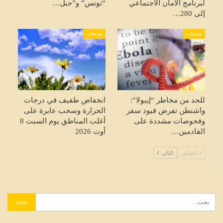
لبرنامج الأمان الاجتماعي
“تونس” و”جبل…
إلى 280…
متابعات
متابعات
للحد من مخاطر “إيبولا”:
انخفاض طفيف في درجات
واشنطن تفرض قيود سفر
الحرارة وسحب عابرة على
وفحوصات مشددة على
أغلب المناطق يوم السبت 8
القادمين…
أوت 2026
السابق
التالي