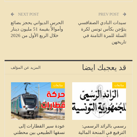
NEXT POST
PREV POST
سيدات النادي الصفاقسي
الحرس الديواني يحجز بضائع
يتوّجن بكأس تونس لكرة
وأموالاً بقيمة 51 مليون دينار
السلة للمرة الثامنة في
خلال الربع الأول من 2026
تاريخهن
قد يعجبك ايضا
المزيد عن المؤلف
متابعات
متابعات
رسمي بالرائد الرسمي:
عودة سير القطارات إلى
الترفيع في المنحة المالية
نسقها الطبيعي بين محطتي