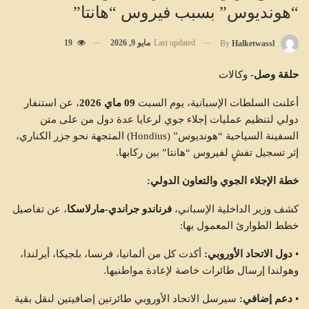
“هونديوس” بسبب فيروس “هانتا”
Last updated
مايو 9, 2026
19
By
Halketwassl
حلقة وصل-
وكالات
أعلنت السلطات الإسبانية، يوم السبت
09 ماي 2026
، عن استنفار
دولي لتنظيم عمليات إجلاء جوي لرعايا عدة دول من على متن
السفينة السياحية “هونديوس” (Hondius) المتجهة نحو جزر الكناري،
إثر تسجيل تفشٍ لفيروس “هانتا” بين ركابها.
خطة الإجلاء الجوي والتعاون الدولي:
كشف وزير الداخلية الإسباني،
فرناندو جراندي-مارلاسكا
، عن تفاصيل
خطط الطوارئ المعمول بها:
•
دول الاتحاد الأوروبي:
أكدت كل من ألمانيا، فرنسا، بلجيكا، أيرلندا،
وهولندا إرسال طائرات خاصة لإعادة مواطنيها.
•
دعم إضافي:
سيرسل الاتحاد الأوروبي طائرتين إضافيتين لنقل بقية