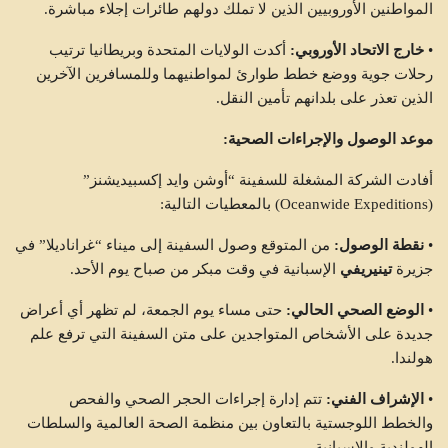
المواطنين الأوروبيين الذين لا تملك دولهم طائرات إجلاء مباشرة.
•
خارج الاتحاد الأوروبي:
أكدت الولايات المتحدة وبريطانيا ترتيب
رحلات جوية ووضع خطط طوارئ لمواطنيهما وللمسافرين الآخرين
الذين تعذر على بلدانهم تأمين النقل.
موعد الوصول والإجراءات الصحية:
أفادت الشركة المشغلة للسفينة “أوشن وايد إكسبيديشنز”
(Oceanwide Expeditions) بالمعطيات التالية:
•
نقطة الوصول:
من المتوقع وصول السفينة إلى ميناء “غراناديلا” في
جزيرة
تينيريفي
الإسبانية في وقت مبكر من صباح يوم الأحد.
•
الوضع الصحي الحالي:
حتى مساء يوم الجمعة، لم تظهر أي أعراض
جديدة على الأشخاص المتواجدين على متن السفينة التي ترفع علم
هولندا.
•
الإشراف الفني:
تتم إدارة إجراءات الحجر الصحي والفحص
والخطط اللوجستية بالتعاون بين منظمة الصحة العالمية والسلطات
الهولندية والإسبانية.