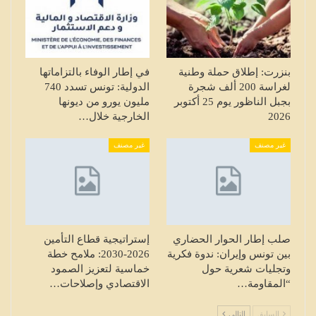
بنزرت: إطلاق حملة وطنية
في إطار الوفاء بالتزاماتها
لغراسة 200 ألف شجرة
الدولية: تونس تسدد 740
بجبل الناظور يوم 25 أكتوبر
مليون يورو من ديونها
2026
الخارجية خلال…
غير مصنف
غير مصنف
صلب إطار الحوار الحضاري
إستراتيجية قطاع التأمين
بين تونس وإيران: ندوة فكرية
2026-2030: ملامح خطة
وتجليات شعرية حول
خماسية لتعزيز الصمود
“المقاومة…
الاقتصادي وإصلاحات…
السابق
التالي