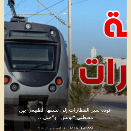
عودة سير القطارات إلى نسقها الطبيعي بين
محطتي “تونس” و”جبل…
HALKETWASSL
أغسطس 8, 2026