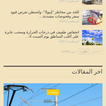
أغسطس 8, 2026
للحد من مخاطر “إيبولا”: واشنطن تفرض قيود
سفر وفحوصات مشددة…
أغسطس 8, 2026
انخفاض طفيف في درجات الحرارة وسحب عابرة
على أغلب المناطق يوم السبت 8…
أغسطس 8, 2026
السابق
التالي
1 من 12٬035
اخر المقالات
متابعات