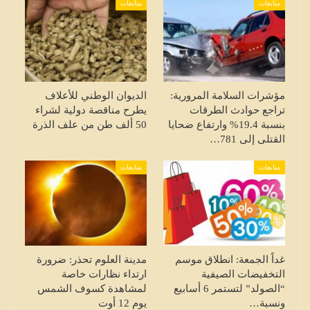
متابعات
متابعات
مؤشرات السلامة المرورية:
الديوان الوطني للأعلاف
تراجع حوادث الطرقات
يطرح مناقصة دولية لشراء
بنسبة 19.4% وارتفاع ضحايا
50 ألف طن من علف الذرة
القتلى إلى 781…
متابعات
متابعات
غداً الجمعة: انطلاق موسم
مدينة العلوم تحذر: ضرورة
التخفيضات الصيفية
ارتداء نظارات خاصة
“الصولد” لتستمر 6 أسابيع
لمشاهدة كسوف الشمس
ونسبة…
يوم 12 أوت