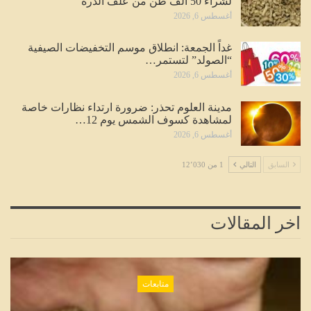
لشراء 50 ألف طن من علف الذرة
أغسطس 6, 2026
غداً الجمعة: انطلاق موسم التخفيضات الصيفية
“الصولد” لتستمر…
أغسطس 6, 2026
مدينة العلوم تحذر: ضرورة ارتداء نظارات خاصة
لمشاهدة كسوف الشمس يوم 12…
أغسطس 6, 2026
السابق
التالي
1 من 12٬030
اخر المقالات
متابعات