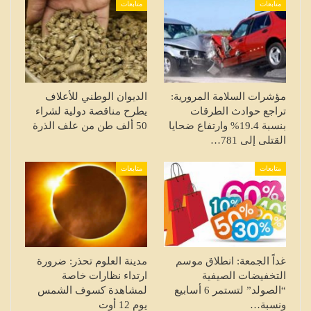
متابعات
متابعات
مؤشرات السلامة المرورية:
الديوان الوطني للأعلاف
تراجع حوادث الطرقات
يطرح مناقصة دولية لشراء
بنسبة 19.4% وارتفاع ضحايا
50 ألف طن من علف الذرة
القتلى إلى 781…
متابعات
متابعات
غداً الجمعة: انطلاق موسم
مدينة العلوم تحذر: ضرورة
التخفيضات الصيفية
ارتداء نظارات خاصة
“الصولد” لتستمر 6 أسابيع
لمشاهدة كسوف الشمس
ونسبة…
يوم 12 أوت