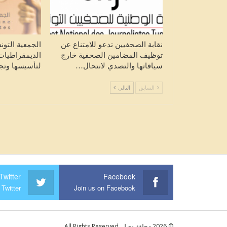
عودة سير القطارات إلى نسقها الطب
بين محطتي “تونس” و”جبل…
HALKETWASSL
أغسطس 8, 2026
نقابة الصحفيين تدعو للامتناع عن
الجمعية التون
توظيف المضامين الصحفية خارج
سياقاتها والتصدي لانتحال…
لتأسيسها وتج
السابق
التالي
Twitter
Facebook
 Twitter
Join us on Facebook
© 2026 - حلقة وصل. All Rights Reserved.