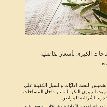
حات الكبرى بأسعار تفاضلية
19
ميس، لبحث الآليّات والسبل الكفيلة على
يت الزيتون البكر الممتاز داخل المساحات
درة الشّرائية للمواطن.
 تحت إشراف وزير التّجارة وتنمية الصّادرات، سمير عبيد،