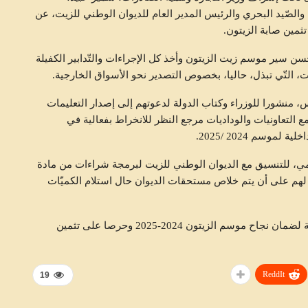
ة والصّيد البحري والرئيس المدير العام للديوان الوطني للزيت، عن
ثمين صابة الزيتون.
ن سير موسم زيت الزيتون وأخذ كل الإجراءات والتّدابير الكفيلة
 التّي تبذل، حاليا، بخصوص التصدير نحو الأسواق الخارجية.
 منشورا للوزراء وكتاب الدولة لدعوتهم إلى إصدار التعليمات
مع التعاونيات والوداديات مرجع النظر للانخراط بفعالية في
وسم 2024 /2025.
ومي، للتنسيق مع الديوان الوطني للزيت لبرمجة شراءات من مادة
 لهم على أن يتم خلاص مستحقات الديوان حال استلام الكميّات
والجدير بالذكر أنّ هذه الإجراءات تأتي في إطار المساهمة لضمان نجاح موسم الزيتون 2024-2025 وحرصا على تثمين
ReddIt
19