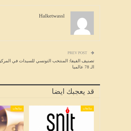
Halketwassl
متابعات
PREV POST
تصنيف الفيفا: المنتخب التونسي للسيدات في المركز
الـ 78 عالميا
قد يعجبك ايضا
متابعات
متابعات