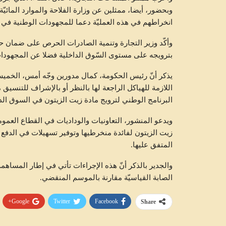
وبحضور، أيضا، ممثلين عن وزارة الفلاحة والموارد المائيّ
انخراطهم في هذه العمليّة دعما للمجهودات الوطنية في ت
وأكّد وزير التجارة وتنمية الصادرات الحرص على ضمان حس
بترويجه على مستوى السّوق الداخلية فضلا عن المجهودات،
يذكر أنّ رئيس الحكومة، كمال مدورين وجّه أمس، الخميس،
اللازمة للهياكل الراجعة لها بالنظر أو بالإشراف للتنسيق 
البرنامج الوطني لترويج مادة زيت الزيتون في السوق الداخلية لم
ويدعو المنشور، التعاونيات والوداديات في القطاع العم
زيت الزيتون لفائدة منخرطيها وتوفير تسهيلات في الدفع
المتفق عليها.
الصابة القياسيّة مقارنة بالموسم المنقضي.
Google+
Twitter
Facebook
Share