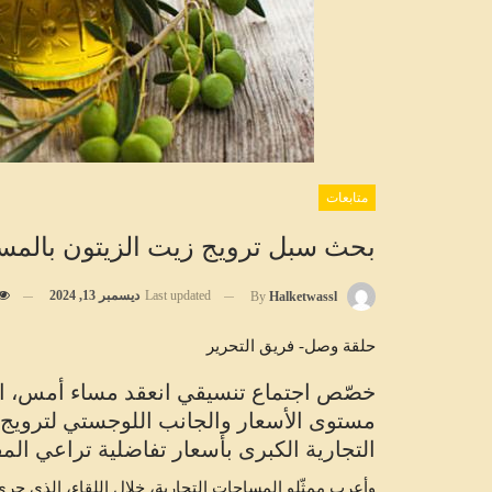
متابعات
بحث سبل ترويج زيت الزيتون بالمسا
Last updated
ديسمبر 13, 2024
By
Halketwassl
حلقة وصل- فريق التحرير
خصّص اجتماع تنسيقي انعقد مساء أمس، الخ
مستوى الأسعار والجانب اللوجستي لترويج ز
التجارية الكبرى بأسعار تفاضلية تراعي المق
وأعرب ممثّلو المساحات التجارية، خلال اللقاء، الذي جرى