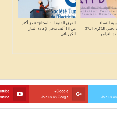
يعي
المضامين الصحفية خارج سياقاتها
والتصدي…
HALKETWASSL
أغسطس 8, 2026
سية للنساء
الفرق الفنية لـ “الستاغ” تنجز أكثر
الديمقراطيات تحيي الذكرى الـ37
من 18 ألف تدخل لإعادة التيار
دد التزامها…
الكهربائي…
utube
Google+
outube
Join us on Google
Join us on