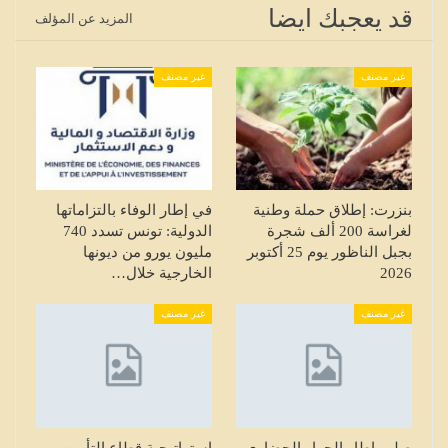
قد يعجبك ايضا
المزيد عن المؤلف
غير مصنف
غير مصنف
بنزرت: إطلاق حملة وطنية
في إطار الوفاء بالتزاماتها
لغراسة 200 ألف شجرة
الدولية: تونس تسدد 740
بجبل الناظور يوم 25 أكتوبر
مليون يورو من ديونها
2026
الخارجية خلال…
غير مصنف
غير مصنف
صلب إطار الحوار الحضاري
إستراتيجية قطاع التأمين