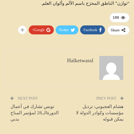
“توازن” الناطق المحرَج باسم الألم وألوان العلم.
199
Google+
Twitter
Facebook
Share
Halketwassl
NEXT POST
PREV POST
هشام العجبوني: ترذيل
تونس تشارك في أعمال
مؤسسات وكوادر الدولة لا
الدورةالــ28 لمؤتمر المناخ
يمكن قبوله
بدبي