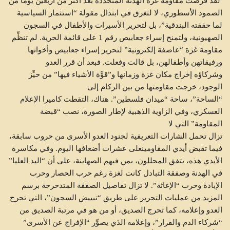
لقد فرضت مقاومة غزة الهدنة المتجددة بعد أكثر من أربعين يوماً من
الصمود الأسطوري، لا لتغرق في ابتذال مقولة “استثمار السياسية
لما حققته البندقية”، بل لتحرير الأسيرات والأطفال في السجون
الصهيونية، ولتمنح إسراء جعابيص رقم 1 على قائمة الحرية. لم تنظِّم
مقاومة غزة “عاصفة إلكترونية” لتحرير إسراء جعابيص وأخواتها
ورفيقاتهن وأطفالهن، بل قالت وفعلت. فبعد أن قرر العدو
وشركاؤه إخراج مكان غزة وزمانها و”قوَّة الأشياء فيها” من حيِّز
الوجود، خرجت مقاومتها من بين الركام إلى
“الساحة”، ساحة “ميدان فلسطين”. هناك، التقطت كاميرا الإعلام
العسكري، وفي الزاوية الذهبية لإطار الصورة، نصب “قبضة
المقاومة” التي لا
تزال تحمل الشارات التعريفية لجنود العدو الأسرى من حروب سابقة،
فيما تقبض أيدي المقاومينعلى عشرات أضعافها اليوم. وفي مكاسرة
الأيدي هذه، يتفق المحللون، بمن فيهم الصهاينة، على أن “اليد العليا”
في الهدنة وصفقة التبادل كانت لغزة رغم حرب الحصار وحرب
الإبادة وحرب “الإغاثة”. لا تزال تفاصيل الصفقة المتدحرجة برسم
المزيد من عمليات التحرير على طريق “تبييض السجون”، التي تحرج
العدو وإعلامه، كما تحرج الصديق، أو من هو في مرتبة الصديق من
“شركاء الدم والقرار”، وإعلامه الذي يصوِّر “الإفراج عن الأسرى”