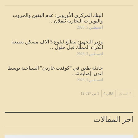
البنك المركزي الأوروبي: عدم اليقين والحروب
والتوترات التجارية يُثقلان…
أغسطس 5, 2026
وزير التجهيز: نتطلع لبلوغ 5 آلاف مسكن بصيغة
الكراء المملّك قبل حلول…
أغسطس 5, 2026
حادثة طعن في “كوفنت غاردن” السياحية بوسط
لندن: إصابة 4…
أغسطس 5, 2026
السابق
التالي
1 من 12٬027
اخر المقالات