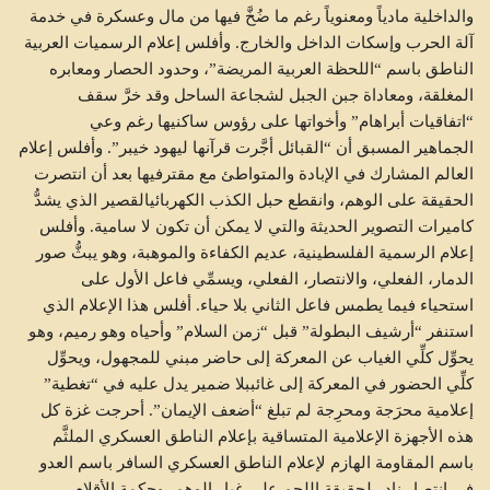
والداخلية مادياً ومعنوياً رغم ما ضُخَّ فيها من مال وعسكرة في خدمة
آلة الحرب وإسكات الداخل والخارج. وأفلس إعلام الرسميات العربية
الناطق باسم “اللحظة العربية المريضة”، وحدود الحصار ومعابره
المغلقة، ومعاداة جبن الجبل لشجاعة الساحل وقد خرَّ سقف
“اتفاقيات أبراهام” وأخواتها على رؤوس ساكنيها رغم وعي
الجماهير المسبق أن “القبائل أجَّرت قرآنها ليهود خيبر”. وأفلس إعلام
العالم المشارك في الإبادة والمتواطئ مع مقترفيها بعد أن انتصرت
الحقيقة على الوهم، وانقطع حبل الكذب الكهربائيالقصير الذي يشدُّ
كاميرات التصوير الحديثة والتي لا يمكن أن تكون لا سامية. وأفلس
إعلام الرسمية الفلسطينية، عديم الكفاءة والموهبة، وهو يبثُّ صور
الدمار، الفعلي، والانتصار، الفعلي، ويسمِّي فاعل الأول على
استحياء فيما يطمس فاعل الثاني بلا حياء. أفلس هذا الإعلام الذي
استنفر “أرشيف البطولة” قبل “زمن السلام” وأحياه وهو رميم، وهو
يحوِّل كلِّي الغياب عن المعركة إلى حاضر مبني للمجهول، ويحوِّل
كلِّي الحضور في المعركة إلى غائببلا ضمير يدل عليه في “تغطية”
إعلامية محرَجة ومحرِجة لم تبلغ “أضعف الإيمان”. أحرجت غزة كل
هذه الأجهزة الإعلامية المتساقية بإعلام الناطق العسكري الملثَّم
باسم المقاومة الهازم لإعلام الناطق العسكري السافر باسم العدو
في انتصار نادر لحقيقة اللحم على غبار الوهم، وحكمة الأقلام