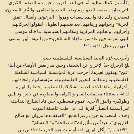
وكأنه تمَّ بكفالة مالية. أما في الغد القريب، حين تتم الصفقة الكبرى،
التي صارت صفعة للعدو ومفاوضيه الجدد والقدامى، وتُبَيَّض السجون،
فسيخرج وليد دقة وأحمد سعدات ومروان البرغوثي وأبطال “نفق
الحرية” وإخوانهم ورفاقهم، بعد تغييبهم الطويل، ليقولوا لحركاتهم
وأحزابهم، ولجانهم المركزية ومكاتبهم السياسية، ما قاله موسى
النبي لقومه حين عاد من مناجاة الله للخروج من التيه: “أين موسي
النبي من عجل الذهب”؟!
وأحرجت غزة النخبة السياسية الفلسطينية حيث
بلغ الإحراج حدِّ الإخراج عن الخدمة، وحين صار بعض الأوفياء من أبناء
“فتح” يهتفون لغيرها. أحرجت غزة المؤسسة السياسية للسلطة
الفلسطينية ومنظمة التحرير الفلسطينية، بمؤسساتها، واتحاداتها،
وأحزابها، وبناها الاجتماعية، وتشكيلاتها التنظيميةوخطابها الهازم
لذاته، باستثناء مخيمات الفقر والكرامة والمقاومة في جنين ونابلس
وطولكرم والبؤر الأخرى عموم فلسطين، حين قاد الشارع انتفاضته
غير المعلنة انتصاراً لغزة التي في قلب عاصفة الموت،
وهتف الشعب بلا جزع، رغم القمع: “الضفة بدها مروان مع صالح
العاروري”، بعيداً عن مأثورات”المصالحة” و”الانقسام”
و”الاقتسام” وأكل الهوى. لقد أوصلت هذه الحرب التناقض بين