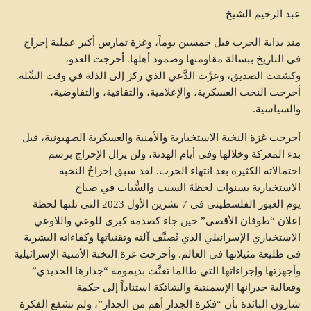
عبد الرحيم الشيخ
منذ بداية الحرب قبل خمسين يوماً، وغزة تمارس أكبر عملية إحراج
في التاريخ ببسالة مقاومتها وصمود أهلها. أحرجت العدو،
وكشفت الصديق، وعرَّت الدَّعي الذي ركز إلى الذلة في وقت السِّلة.
أحرجت النخب العسكرية، والإعلامية، والثقافية، والتفاوضية،
والسياسية.
أحرجت غزة النخبة الاستخبارية والأمنية والعسكرية الصهيونية، قبل
بدء المعركة وخلالها وفي أيام الهدنة، ولن يزال الإحراج برسم
احتمالاته الكثيرة بعد انتهاء الحرب. لقد سبق إحراجُ النخبة
الاستخبارية بسنوات لحظةَ السبت والسُّبات في صباح
يوم العبور الفلسطيني في 7 تشرين الأول 2023 التي تلتها لحظة
إعلان “طوفان الأقصى” حين جاء كصدمة كبرى للوعي واللاوعي
الاستخباري الإسرائيلي الذي تُصنَّف آلته وتقنياتها وكفاءاته البشرية
في طليعة مثيلاتها في العالم. وأحرجت غزة النخبة الأمنية الإسرائيلية
وأجهزتها وإجراءاتها التي طالما تغنَّت بديمومة “جدارها الحديدي”
وفعالية جدرانها الإسمنتية والشائكة استناداً إلى حكمة
شارون البائدة بأن “فكرة الجدار أهم من الجدار”، ولم تشفع الفكرة