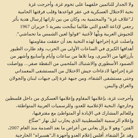
ولا الجدار للنائمين خلفهما على تخوم غزة. وأحرجت غزة
نخبة الاحتلال العسكرية في عقر قواعدها وقلب فرقتها الحامية
لـ”غلاف غزة” والمحتمية به، وكان من بين ثاراتها إرسال هدية بأثر
رجعي لإذاعة العدو التي طالما تبجَّحت بضربة 5 حزيران 1967
للجيوش العربية وبثِّها لأغنية “قولوا لعين الشمس ما تحماشي”.
واصلت غزة إحراجها لهذه النخبة بعد أن حققت مقاومتها
أهدافها الكبرى في الساعات الأولى من الحرب، وقد طارت الطيور
بأرزاقها من الأسرى، وما تلاها من ساعات وأيام وأسابيع وأشهر من
الصمود الأسطوري والاشتباك الملحمي من النقطة صفر… وواصلت
غزة إحراجها لادعاءات جيش الاحتلال من المستشفى المعمداني
وحتى مستشفى الشفاء، ومن جبهة غزة إلى جبهات لبنان والجولان
والعراق واليمن.
وأحرجت غزة، بإعلامها المقاوم وإعلامها العسكري من داخل فلسطين
وخارجها، النخبة الإعلامية للعدو، وللرسميات العربية المتواطئة،
وللعالم المشارك في الإبادة أو المتواطئ مع مقترفيها،
وإعلام الرسمية الفلسطينية الذي يحارب ليل نهار “صنَّاع
الفتن” وهو لا يزال يعاني من أعراض ما بعد الصدمة منذ العام 2007،
وقد عزَّ الشفاء. أفلس إعلام العدو وأجهزة الـ”هسبراه” الخارجية