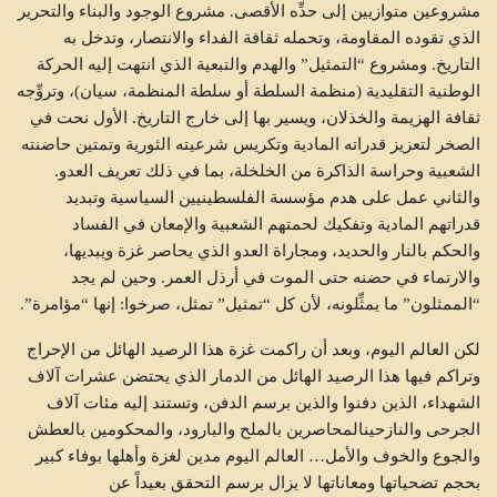
مشروعين متوازيين إلى حدِّه الأقصى. مشروع الوجود والبناء والتحرير
الذي تقوده المقاومة، وتحمله ثقافة الفداء والانتصار، وتدخل به
التاريخ. ومشروع “التمثيل” والهدم والتبعية الذي انتهت إليه الحركة
الوطنية التقليدية (منظمة السلطة أو سلطة المنظمة، سيان)، وتروِّجه
ثقافة الهزيمة والخذلان، ويسير بها إلى خارج التاريخ. الأول نحت في
الصخر لتعزيز قدراته المادية وتكريس شرعيته الثورية وتمتين حاضنته
الشعبية وحراسة الذاكرة من الخلخلة، بما في ذلك تعريف العدو.
والثاني عمل على هدم مؤسسة الفلسطينيين السياسية وتبديد
قدراتهم المادية وتفكيك لحمتهم الشعبية والإمعان في الفساد
والحكم بالنار والحديد، ومجاراة العدو الذي يحاصر غزة ويبديها،
والارتماء في حضنه حتى الموت في أرذل العمر. وحين لم يجد
“الممثلون” ما يمثِّلونه، لأن كل “تمثيل” تمثل، صرخوا: إنها “مؤامرة”.
لكن العالم اليوم، وبعد أن راكمت غزة هذا الرصيد الهائل من الإحراج
وتراكم فيها هذا الرصيد الهائل من الدمار الذي يحتضن عشرات آلاف
الشهداء، الذين دفنوا والذين برسم الدفن، وتستند إليه مئات آلاف
الجرحى والنازحينالمحاصرين بالملح والبارود، والمحكومين بالعطش
والجوع والخوف والأمل… العالم اليوم مدين لغزة وأهلها بوفاء كبير
بحجم تضحياتها ومعاناتها لا يزال برسم التحقق بعيداً عن