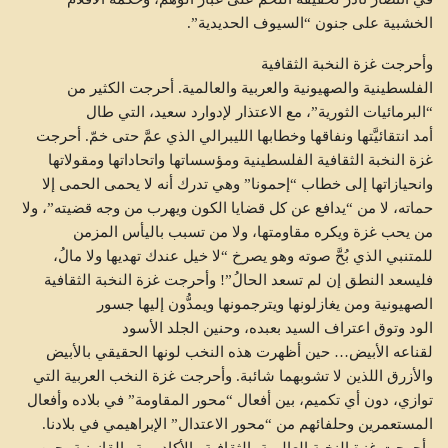
الخشبية على جنون “السيوف الحديدية”.
وأحرجت غزة النخبة الثقافية
الفلسطينية والصهيونية والعربية والعالمية. أحرجت الكثير من
“البرمائيات الثورية”، مع الاعتذار لإدوارد سعيد، التي طال
أمد انتقائيَّتها ونفاقها وخطابها الليبرالي الذي عمَّ حتى خمّ. أحرجت
غزة النخبة الثقافية الفلسطينية ومؤسساتها واتحاداتها ومقولاتها
وانحيازاتها إلى خطاب “إحمونا” وهي تدرك أنه لا يحمى الحمى إلا
حماته، لا من “يدافع عن كل قضايا الكون ويهرب من وجه قضيته”، ولا
من يحب غزة ويكره مقاومتها، ولا من تسبب باليأس المزمن
للمتنبي الذي بُحَّ صوته وهو يصرخ “لا خيل عندك تهديها ولا مالُ،
فليسعد النطق إن لم تسعد الحالُ”! وأحرجت غزة النخبة الثقافية
الصهيونية ومن يغازلونها ويترجمونها ويمدُّون إليها جسور
الود وتوق اعتراف السيد بعبده، وحنين الجلد الأسود
لقناعه الأبيض… حين أظهرت هذه النخب لونها الحقيقي بالأبيض
والأزرق اللذين لا تشوبهما شائبة. وأحرجت غزة النخب العربية التي
توازي، دون أي تكميم، بين أفعال “محور المقاومة” في بلاده وأفعال
المستعمرين وحلفائهم من “محور الاعتدال” الإبراهيمي في بلادنا.