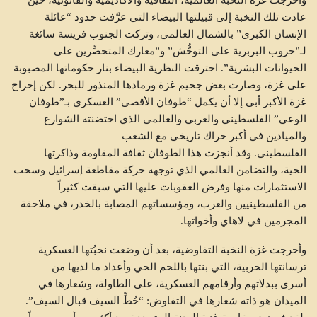
وأحرجت غزة النخبة العالمية، الثقافية والأكاديمية والقانونية، حين
عادت تلك النخبة إلى قبيلتها البيضاء التي عرَّفت حدود “عائلة
الإنسان الكبرى” بالشمال العالمي، وتركت الجنوب فريسة سائغة
لـ”حروب البربرية على التوحُّش” و”معارك المتحضِّرين على
الحيوانات البشرية”. احترقت النظرية البيضاء بنار حكوماتها المصبوبة
على غزة، وصارت بعض جحيم غزة ورمادها المنذور للبحر. لكن إحراج
غزة الأكبر أبى إلا أن يكمل “طوفان الأقصى” العسكري بـ”طوفان
الوعي” الفلسطيني والعربي والعالمي الذي احتضنته الشوارع
والميادين في أكبر حراك تاريخي مع الشعب
الفلسطيني. وقد أنجزت هذا الطوفان ثقافة المقاومة وذاكرتها
الحية، والتضامن العالمي الذي توجهه حركة مقاطعة إسرائيل وسحب
الاستثمارات منها وفرض العقوبات عليها التي سبقت كثيراً
من الفلسطينيين والعرب، ومؤسساتهم المصابة بالخدر، في ملاحقة
المجرمين في لاهاي وأخواتها.
وأحرجت غزة النخبة التفاوضية، بعد أن وضعت نخبُتها العسكرية
ترسانتها الحربية، التي بنتها باللحم الحي وأعداد ما لديها من
أسرى ببدلاتهم وأرقامهم العسكرية، على الطاولة، وشعارها في
الميدان هو ذاته شعارها في التفاوض: “حُطِّ السيف قبال السيف”.