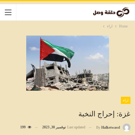
Home
اراء
اراء
غزة: إحراج النخبة
Last updated
نوفمبر 30, 2023
199
By
Halketwassl