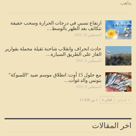
يتاهب
ارتفاع نسبي في درجات الحرارة وسحب خفيفة
تتكاثف بعد الظهر بالوسط…
أغسطس 10, 2026
حادث انحراف وانقلاب شاحنة ثقيلة محملة بقوارير
الغاز على الطريق السيارة…
أغسطس 9, 2026
مع حلول 15 أوت: انطلاق موسم صيد “اللمبوكة”
بتونس والدعوات…
أغسطس 9, 2026
السابق
التالي
1 من 12٬038
اخر المقالات