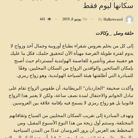
سكانها ليوم فقط
On
يونيو 6, 2019
441
By
Halketwassl
حلقة وصل _ وكالات
إلى كل من يحلم بعروس شقراء بطباع أوروبية وجمال آخذ وزواج لا
يدوم لفترة طويلة الفرصة مهيأة الآن لتحقيق حلمك، فكل ما عليك
هو حقيبة سفر وتأشيرة للعاصمة الهولندية أمستردام حيث أصبح
بإمكان السائحين والوافدين الزواج من السكان المحليين، وفقًا
للمبادرة التي أطلقتها هيئة السياحة الهولندية، وهو زواج رمزي.
وأكدت صحيفة “الجارديان” البريطانية، أن طقوس الزواج تقام على
تبادل الخواتم والاحتفال لمدة نصف ساعة، ولكن لا يعتبر هذا الزواج
قانونيا بل هو زواج رمزي لا يسمح فيه بإقامة علاقة بين العروسين.
وتهدف المبادرة إلى تقريب السكان المحليين من السياح وثقافاتهم
المختلفة، وستتم أول زيجة من هذا النوع الأسبوع المقبل، ومن
المخطط بعد العرس أن يزور العروسان عددًا من المدن السياحية
والمعالم، على هيئة “شهر عسل وهمي”، قبل أن يعود الزائر إلى بلاده