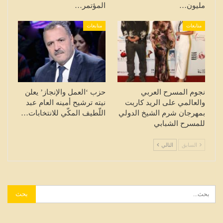
مليون…
المؤتمر…
متابعات
متابعات
نجوم المسرح العربي
حزب ‘العمل والإنجاز’ يعلن
والعالمي على الريد كاربت
نيته ترشيح أمينه العام عبد
بمهرجان شرم الشيخ الدولي
اللّطيف المكّي للانتخابات…
للمسرح الشبابي
السابق
التالي