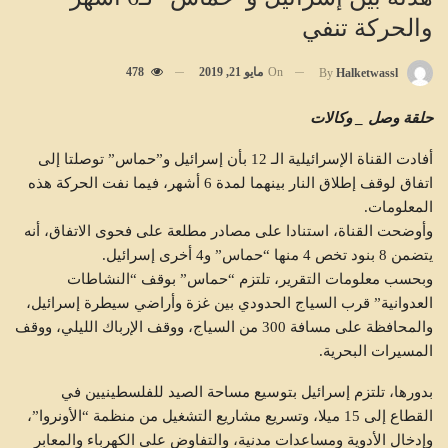
والحركة تنفي
On
مايو 21, 2019
478
By
Halketwassl
حلقة وصل _ وكالات
أفادت القناة الإسرائيلية الـ 12 بأن إسرائيل و”حماس” توصلتا إلى
اتفاق لوقف إطلاق النار بينهما لمدة 6 أشهر، فيما نفت الحركة هذه
المعلومات.
وأوضحت القناة، استنادا على مصادر مطلعة على فحوى الاتفاق، أنه
يتضمن 8 بنود تخص 4 منها “حماس” و4 أخرى إسرائيل.
وبحسب معلومات التقرير، تلتزم “حماس” بوقف “النشاطات
العدوانية” قرب السياج الحدودي بين غزة وأراضي سيطرة إسرائيل،
والمحافظة على مسافة 300 من السياج، ووقف الإرباك الليلي، ووقف
المسيرات البحرية.
بدورها، تلتزم إسرائيل بتوسيع مساحة الصيد للفلسطينيين في
القطاع إلى 15 ميلا، وتسريع مشاريع التشغيل من منظمة “الأونروا”،
وإدخال الأدوية ومساعدات مدنية، والتفاوض على الكهرباء والمعابر