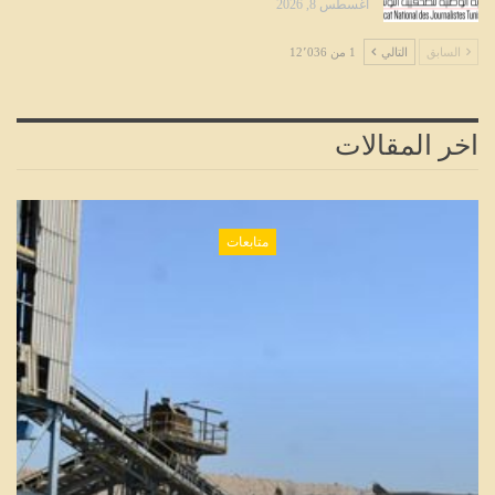
أغسطس 8, 2026
السابق
التالي
1 من 12٬036
اخر المقالات
متابعات