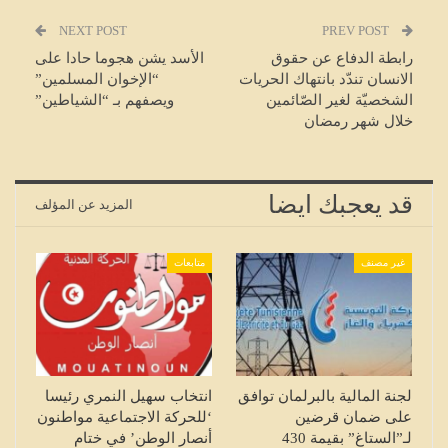
NEXT POST
PREV POST
رابطة الدفاع عن حقوق
الأسد يشن هجوما حادا على
الانسان تندّد بانتهاك الحريات
“الإخوان المسلمين”
الشخصيّة لغير الصّائمين
ويصفهم بـ “الشياطين”
خلال شهر رمضان
قد يعجبك ايضا
المزيد عن المؤلف
غير مصنف
متابعات
لجنة المالية بالبرلمان توافق
انتخاب سهيل النمري رئيسا
على ضمان قرضين
‘للحركة الاجتماعية مواطنون
لـ”الستاغ” بقيمة 430
أنصار الوطن’ في ختام