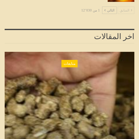
السابق
التالي
1 من 12٬030
اخر المقالات
متابعات