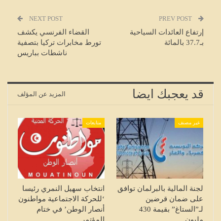
NEXT POST
PREV POST
إرتفاع العائدات السياحية
القضاء الفرنسي يكشف
بـ37.7 بالمائة
تورط مخابرات تركيا بتصفية
ناشطات بباريس
قد يعجبك ايضا
المزيد عن المؤلف
غير مصنف
متابعات
لجنة المالية بالبرلمان توافق
انتخاب سهيل النمري رئيسا
على ضمان قرضين
‘للحركة الاجتماعية مواطنون
لـ”الستاغ” بقيمة 430
أنصار الوطن’ في ختام
مليون…
المؤتمر…