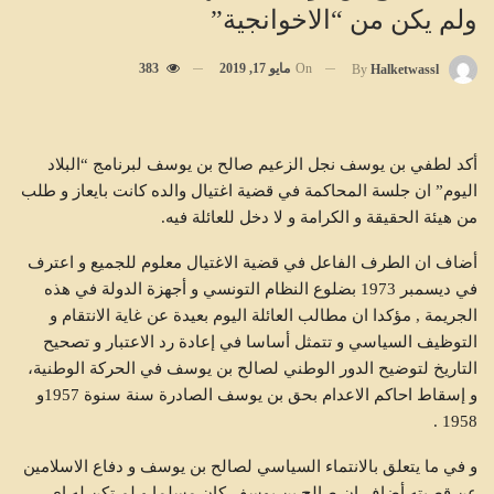
ولم يكن من “الاخوانجية”
On
مايو 17, 2019
383
By
Halketwassl
أكد لطفي بن يوسف نجل الزعيم صالح بن يوسف لبرنامج “البلاد
اليوم” ان جلسة المحاكمة في قضية اغتيال والده كانت بايعاز و طلب
من هيئة الحقيقة و الكرامة و لا دخل للعائلة فيه.
أضاف ان الطرف الفاعل في قضية الاغتيال معلوم للجميع و اعترف
في ديسمبر 1973 بضلوع النظام التونسي و أجهزة الدولة في هذه
الجريمة , مؤكدا ان مطالب العائلة اليوم بعيدة عن غاية الانتقام و
التوظيف السياسي و تتمثل أساسا في إعادة رد الاعتبار و تصحيح
التاريخ لتوضيح الدور الوطني لصالح بن يوسف في الحركة الوطنية،
و إسقاط احاكم الاعدام بحق بن يوسف الصادرة سنة سنوة 1957و
1958 .
و في ما يتعلق بالانتماء السياسي لصالح بن يوسف و دفاع الاسلامين
عن قصيته أضاف ان صالح بن يوسف كان مسلما و لم تكن له اي