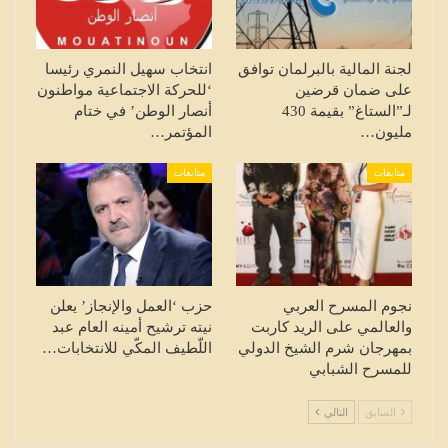
لجنة المالية بالبرلمان توافق
انتخاب سهيل النمري رئيسا
على ضمان قرضين
‘للحركة الاجتماعية مواطنون
لـ”الستاغ” بقيمة 430
أنصار الوطن’ في ختام
مليون…
المؤتمر…
متابعات
متابعات
نجوم المسرح العربي
حزب ‘العمل والإنجاز’ يعلن
والعالمي على الريد كاربت
نيته ترشيح أمينه العام عبد
بمهرجان شرم الشيخ الدولي
اللّطيف المكّي للانتخابات…
للمسرح الشبابي
السابق
التالي