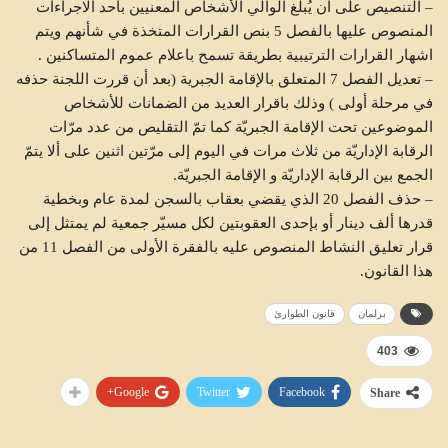
– التنصيص على أن يُبلغ الوالي الأشخاص المعنيين بأحد الاجراءات
المنصوص عليها بالفصل 5 بنص القرارات المتخذة في شأنهم ويتم
اشهار القرارات الترتيبية بطريقة تسمح باعلام عموم المتساكنين .
– تعديل الفصل 7 المتعلق بالإقامة الجبرية (بعد أن قررت اللجنة حذفه
في مرحلة أولى ) وذلك باقرار العديد من الضمانات للأشخاص
الموضوعين تحت الإقامة الجبريّة كما تمّ التقليص من عدد مرّات
الرقابة الإداريّة من ثلاث مرات في اليوم إلى مرّتين اثنين على ألا يتمّ
الجمع بين الرقابة الإداريّة و الإقامة الجبريّة.
– حذف الفصل 20 الذي يقضي بعقاب بالسجن لمدة عام وبخطية
قدرها ألف دينار أو بإحدى العقوبتين لكل مسيّر جمعية لم يمتثل إلى
قرار تعليق النشاط المنصوص عليه بالفقرة الأولى من الفصل 11 من
هذا القانون.
برلمان
قانون الطوارئ
403
Google+
Twitter
Facebook
Share