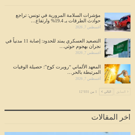
مؤشرات السلامة المرورية في تونس: تراجع
حوادث الطرقات بـ 19.4% وارتفاع…
أغسطس 7, 2026
التصعيد العسكري يمتد للحدود: إصابة 11 مدنياً في
نجران بهجوم حوثي…
أغسطس 7, 2026
المعهد الألماني “روبرت كوخ”: حصيلة الوفيات
المرتبطة بالحر…
أغسطس 7, 2026
السابق
التالي
1 من 12٬031
اخر المقالات