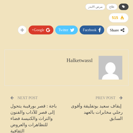
علاج
مرض الايدز
515
Google+
Twitter
Facebook
Share
Halketwassl
NEXT POST
PREV POST
إيقاف سعيد بوتفليقة وأقوى
باجة : قصر بورقيبة يتحول
رجلي مخابرات بالعهد
إلى قصر للآداب والفنون
السابق
والتراث والكنيسة فضاء
للتظاهرات والعروض
الثقافية