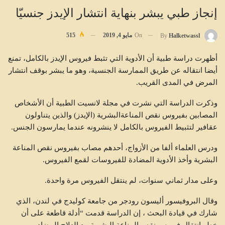
إنجاز طبي يبشر بنهاية انتشار الإيدز جنسيّا
On
مايو 4, 2019
515
By
Halketwassl
أظهرت دراسة طبية أن الأدوية التي تثبط فيروس الإيدز بالكامل، تمنع
أيضا انتقاله عن طريق الممارسة الجنسية، وهو ما يبشر بوقف انتشار
المرض في المدى القريب.
وذكرت الدراسة التي نشرت في مجلة لانسيت الطبية أن الأشخاص
المصابين بفيروس نقص المناعةالبشرية (الإيدز) والذين يتناولون
عقافير لتثبيط الفيروس بالكامل لا ينشرونه عندما يمارسون الجنس.
ودرس العلماء ألفا من الأزواج، أحدهم مصاب بفيروس نقص المناعة
البشرية وأخذ الأدوية المضادة للفيروسات لقمع الفيروس.
وعلى مدار ثماني سنوات، لم ينتقل الفيروس مرة واحدة.
وقال البروفيسور أليسون رودجر من جامعة كوليدج في لندن، الذي
شارك في قيادة البحث ، إن الدراسة قدمت “أدلة قاطعة على أن
خطر انتقال فيروس نقص المناعة البشرية مع العلاج المضاد