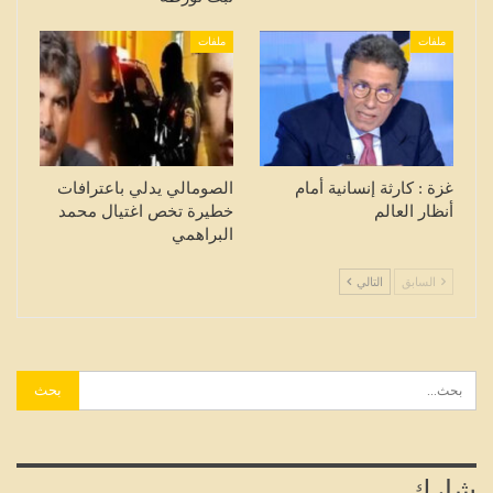
ملفات
ملفات
غزة : كارثة إنسانية أمام
الصومالي يدلي باعترافات
أنظار العالم
خطيرة تخص اغتيال محمد
البراهمي
السابق
التالي
شارك