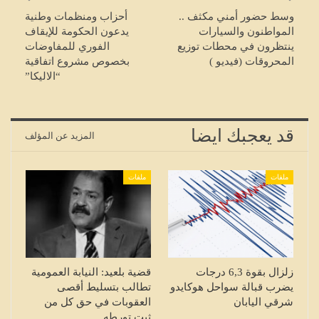
وسط حضور أمني مكثف ..
أحزاب ومنظمات وطنية
المواطنون والسيارات
يدعون الحكومة للإيقاف
ينتظرون في محطات توزيع
الفوري للمفاوضات
المحروقات (فيديو )
بخصوص مشروع اتفاقية
“الاليكا”
قد يعجبك ايضا
المزيد عن المؤلف
ملفات
ملفات
زلزال بقوة 6,3 درجات
قضية بلعيد: النيابة العمومية
يضرب قبالة سواحل هوكايدو
تطالب بتسليط أقصى
شرقي اليابان
العقوبات في حق كل من
ثبت تورطه