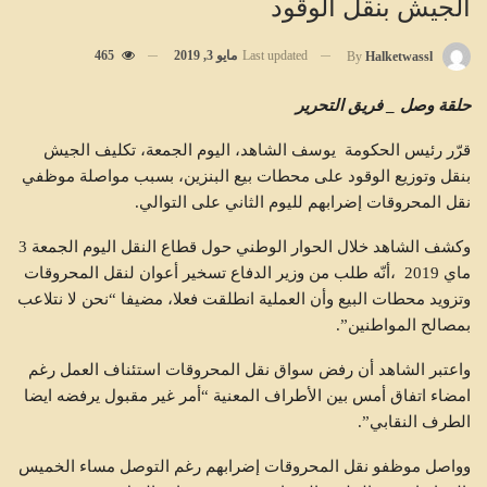
الجيش بنقل الوقود
Last updated
مايو 3, 2019
465
By
Halketwassl
حلقة وصل _ فريق التحرير
قرّر رئيس الحكومة يوسف الشاهد، اليوم الجمعة، تكليف الجيش
بنقل وتوزيع الوقود على محطات بيع البنزين، بسبب مواصلة موظفي
نقل المحروقات إضرابهم لليوم الثاني على التوالي.
وكشف الشاهد خلال الحوار الوطني حول قطاع النقل اليوم الجمعة 3
ماي 2019 ،أنّه طلب من وزير الدفاع تسخير أعوان لنقل المحروقات
وتزويد محطات البيع وأن العملية انطلقت فعلا، مضيفا “نحن لا نتلاعب
بمصالح المواطنين”.
واعتبر الشاهد أن رفض سواق نقل المحروقات استئناف العمل رغم
امضاء اتفاق أمس بين الأطراف المعنية “أمر غير مقبول يرفضه ايضا
الطرف النقابي”.
وواصل موظفو نقل المحروقات إضرابهم رغم التوصل مساء الخميس