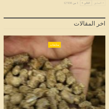
السابق
التالي
1 من 12٬030
اخر المقالات
متابعات