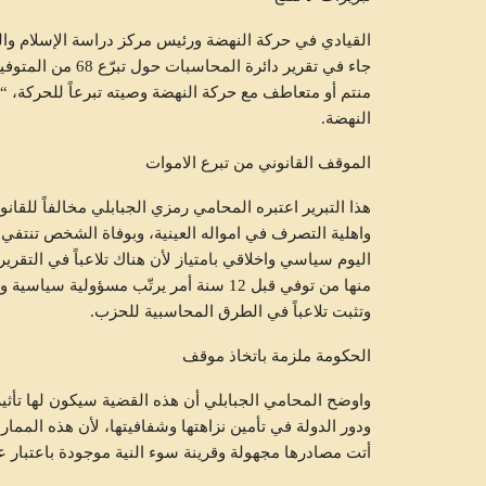
المستشفى الجامعي “الملك سلمان
القيادي في حركة النهضة ورئيس مركز دراسة الإسلام وا
HALKETWASSL
أغسطس 5, 2026
جاء في تقرير دائرة
منتم أو متعاطف مع حركة النهضة وصيته تبرعاً للحركة، “وم
النهضة.
الموقف القانوني من تبرع الاموات
هذا التبرير اعتبره المحامي رمزي الجبابلي مخالفاً للقان
واهلية التصرف في امواله العينية، وبوفاة الشخص تنتفي
اليوم سياسي واخلاقي بامتياز لأن هناك تلاعباً في التقر
منها من توفي قبل 12 سنة أمر يرتّب مسؤولي
وتثبت تلاعباً في الطرق المحاسبية للحزب.
الحكومة ملزمة باتخاذ موقف
واوضح المحامي الجبابلي أن هذه القضية سيكون لها تأثير
ودور الدولة في تأمين نزاهتها وشفافيتها، لأن هذه المما
أتت مصادرها مجهولة وقرينة سوء النية موجودة باعتبار