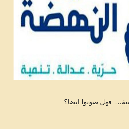
نسية… فهل صوتوا ايضا؟