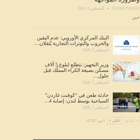
HALKETWASSL
أغسطس 5, 2026
حين
البنك المركزي الأوروبي: عدم اليقين
والحروب والتوترات التجارية يُثقلان…
أغسطس 5, 2026
وزير التجهيز: نتطلع لبلوغ 5 آلاف
مسكن بصيغة الكراء المملّك قبل
حلول…
أغسطس 5, 2026
حادثة طعن في “كوفنت غاردن”
السياحية بوسط لندن: إصابة 4…
أغسطس 5, 2026
السابق
التالي
1 من 12٬027