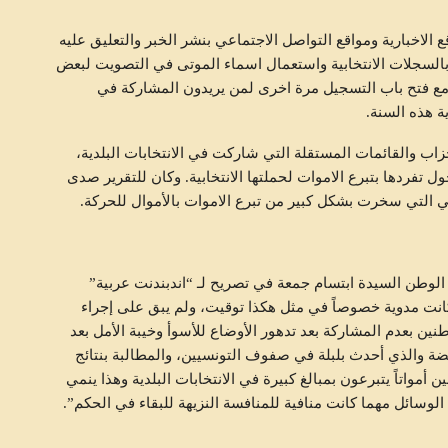
 الاخبارية ومواقع التواصل الاجتماعي بنشر الخبر والتعليق عليه
 بالسجلات الانتخابية واستعمال اسماء الموتى في التصويت لبعض
مع فتح باب التسجيل مرة اخرى لمن يريدون المشاركة في
متابعات
ة هذه السنة.
اب والقائمات المستقلة التي شاركت في الانتخابات البلدية،
 تفردها بتبرع الاموات لحملتها الانتخابية. وكان للتقرير صدى
 التي سخرت بشكل كبير من تبرع الاموات بالأموال للحركة.
لوطن السيدة ابتسام جمعة في تصريح لـ “اندبندنت عربية”
كانت مدوية خصوصاً في مثل هكذا توقيت، ولم يبق على إجراء
نين بعدم المشاركة بعد تدهور الأوضاع للأسوأ وخيبة الأمل بعد
تلكه النهضة والذي أحدث بلبلة في صفوف التونسيين، والمطالبة بنتائج
 أمواتاً يتبرعون بمبالغ كبيرة في الانتخابات البلدية وهذا ينمي
وسائل مهما كانت منافية للمنافسة النزيهة للبقاء في الحكم”.
إدارة أزمة الكهرباء: بين ضغط الواقع