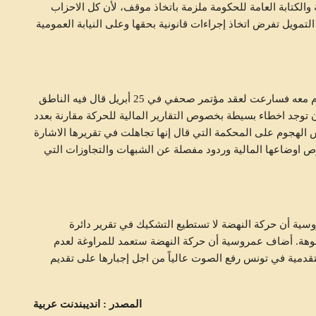
الكتابة العامة للحكومة ملزمة باتخاذ موقف، لأن كل الاحزاب
مويل تفرض اتخاذ إجراءات قانونية بحقها وعلى النيابة العمومية
حركة النهضة استشعرت بخطر التقرير وتفاعل الرأي العام معه فسارعت لعقد مؤتمر صحفي في 25 أبريل قال فيه الناطق
توجد اخطاء بسيطة بخصوص التقارير المالية للحركة مقارنة بعدد
ميري إلى عكس الهجوم على المحكمة التي قال إنها تجاهلت في تقريرها الاشارة
 اوضاعها المالية وردود مفصلة عن الشبهات والتجاوزات التي
وسية أن حركة النهضة لا تستطيع التشكيك في تقرير دائرة
بوهة. أضاف عمروسية أن حركة النهضة ستعمد للمراوغة لعدم
قدمية في تونس رفع الصوت عالياً من اجل إجبارها على تقديم
المصدر : انديبندنت عربية