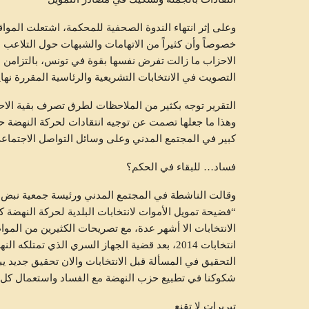
وعلى إثر انتهاء الندوة الصحفية للمحكمة، اشتعلت المواقع
خصوصاً وأن كثيراً من الاتهامات والشبهات حول التلاعب
الاحزاب ما زالت تفرض نفسها بقوة في تونس، بالتزامن 
متابعات
التصويت في الانتخابات التشريعية والرئاسية المقررة نهاي
التقرير توجه بكثير من الملاحظات لطرق تصرف بقية الاحز
وهذا ما جعلها تصمت عن توجيه انتقادات لحركة النهضة حول
كبير في المجتمع المدني وعلى وسائل التواصل الاجتماعي
فساد… للبقاء في الحكم؟
وقالت الناشطة في المجتمع المدني ورئيسة جمعية نبض ا
“فضيحة تمويل الأموات لانتخابات البلدية لحركة النهضة 
الانتخابات الا أشهر عدة، مع تصريحات الكثيرين من المواط
انتخابات 2014، بعد قضية الجهاز السري الذي تم
التحقيق في المسألة قبل الانتخابات والان تحقيق جديد يبين
شكوكنا في تطبيع حزب النهضة مع الفساد واستعمال كل ال
وزير التجهيز يؤكد تسريع أشغال
تبريرات لا تقنع