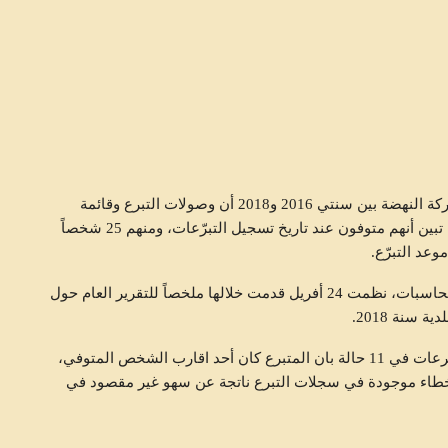
كشف تقرير محكمة المحاسبات حول تسجيل تبرعات لحركة النهضة بين سنتي 2016 و2018 أن وصولات التبرع وقائمة
التبرعات تضمنت هويّات وأرقام بطاقات هوية 68 متبرّعاً، تبين أنهم متوفون عند تاريخ تسجيل التبرّعات، ومنهم 25 شخصاً
وجاء هذا الاعلان المفاجئ خلال ندوة صحفية لمحكمة المحاسبات، نظمت 24 أفريل قدمت خلالها ملخصاً للتقرير العام حول
 سنة 2018.
حركة النهضة قدمت لدائرة المحاسبات تبريرات لهذه التبرعات في 11 حالة بان المتبرع كان أحد اقارب الشخص المتوفي،
ن اخطاء موجودة في سجلات التبرع ناتجة عن سهو غير مقصود في