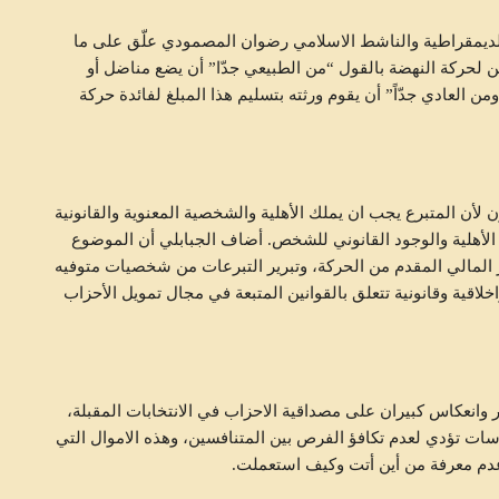
”…
وضرورة المواجهة
لديمقراطية والناشط الاسلامي رضوان المصمودي علّق على ما
HALKETWASSL
أغسطس 5, 2026
 المحاسبات حول تبرّع 68 من المتوفين لحركة النهضة بالقول “من الطبيعي جدّا” أن يضع مناضل أو
ن العادي جدّاً” أن يقوم ورثته بتسليم هذا المبلغ لفائدة حركة
ون لأن المتبرع يجب ان يملك الأهلية والشخصية المعنوية والقانونية
 الأهلية والوجود القانوني للشخص. أضاف الجبابلي أن الموضوع
ير المالي المقدم من الحركة، وتبرير التبرعات من شخصيات متوفيه
ة سياسية واخلاقية وقانونية تتعلق بالقوانين المتبعة في مجال تمويل الأحزاب
 وانعكاس كبيران على مصداقية الاحزاب في الانتخابات المقبلة،
رسات تؤدي لعدم تكافؤ الفرص بين المتنافسين، وهذه الاموال التي
 عدم معرفة من أين أتت وكيف استعملت.