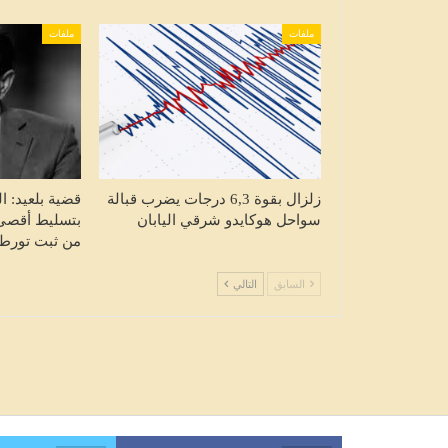
ملفات
ملفات
زلزال بقوة 6,3 درجات يضرب قبالة
قضية بلعيد: ال
سواحل هوكايدو شرقي اليابان
بتسليط أقصى
من ثبت تورط
السابق
التالي