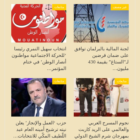
غير مصنف
متابعات
لجنة المالية بالبرلمان توافق
انتخاب سهيل النمري رئيسا
على ضمان قرضين
‘للحركة الاجتماعية مواطنون
لـ”الستاغ” بقيمة 430
أنصار الوطن’ في ختام
مليون…
المؤتمر…
متابعات
متابعات
نجوم المسرح العربي
حزب ‘العمل والإنجاز’ يعلن
والعالمي على الريد كاربت
نيته ترشيح أمينه العام عبد
بمهرجان شرم الشيخ الدولي
اللّطيف المكّي للانتخابات…