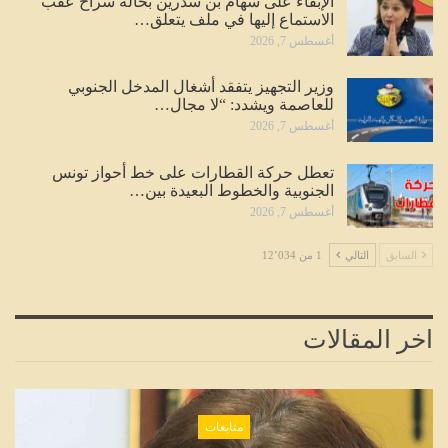
الإبقاء على سهام بن سدرين بحالة سراح عقب
الاستماع إليها في ملف يتعلق…
أغسطس 7, 2026
وزير التجهيز يتفقد أشغال المدخل الجنوبي
للعاصمة ويشدد: “لا مجال…
أغسطس 7, 2026
تعطل حركة القطارات على خط أحواز تونس
الجنوبية والخطوط البعيدة بين…
أغسطس 7, 2026
السابق
التالي
1 من 12٬034
اخر المقالات
متابعات