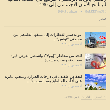
لبرنامج الأمان الاجتماعي إلى 280…
HALKETWASSL
أغسطس 8, 2026
صدر
عودة سير القطارات إلى نسقها الطبيعي بين
محطتي “تونس”…
أغسطس 8, 2026
للحد من مخاطر “إيبولا”: واشنطن تفرض قيود
سفر وفحوصات مشددة…
أغسطس 8, 2026
انخفاض طفيف في درجات الحرارة وسحب عابرة
على أغلب المناطق يوم السبت 8…
أغسطس 8, 2026
السابق
التالي
1 من 12٬035