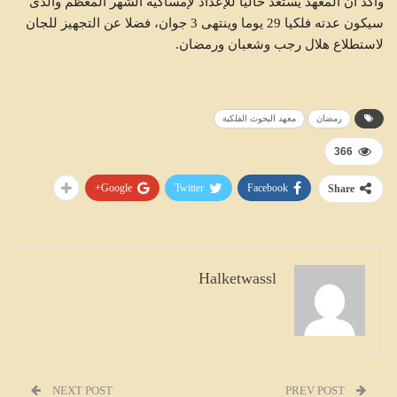
وأكد أن المعهد يستعد حاليا للإعداد لإمساكية الشهر المعظم والذى
سيكون عدته فلكيا 29 يوما وينتهى 3 جوان، فضلا عن التجهيز للجان
لاستطلاع هلال رجب وشعبان ورمضان.
رمضان
معهد البحوث الفلكية
366
Google+
Twitter
Facebook
Share
Halketwassl
NEXT POST
PREV POST