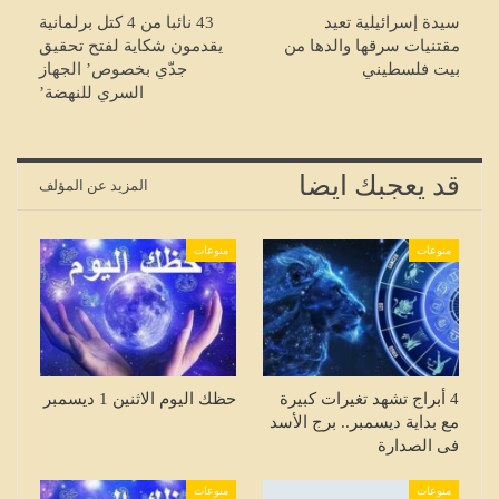
سيدة إسرائيلية تعيد
43 نائبا من 4 كتل برلمانية
مقتنيات سرقها والدها من
يقدمون شكاية لفتح تحقيق
بيت فلسطيني
جدّي بخصوص’ الجهاز
السري للنهضة’
قد يعجبك ايضا
المزيد عن المؤلف
منوعات
منوعات
4 أبراج تشهد تغيرات كبيرة
حظك اليوم الاثنين 1 ديسمبر
مع بداية ديسمبر.. برج الأسد
فى الصدارة
منوعات
منوعات