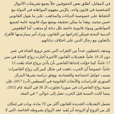
في المقابل، أطلق بعض الحقوقيين حلاً يجمع تشريعات الأحوال
الشخصية في قانون واحد، يكرّس مفهوم المواطنة في الدولة مع
الحفاظ على خصوصية الديانات والمذاهب، على ما يقول القانوني
حسن محمد. وهذا ما يمكن تحقيقه بوضع مواد قانونية عامة لجميع
المواطنين ومواد قانونية خاصة بكل ديانة أو مذهب. أما الطقوس
الدينية البحتة فيمكن إخراجها من القانون، وترك أمر ممارستها للأفراد
بالتعاون مع رجال الدين على اختلاف دياناتهم.
وينتقد ناشطون عدداً من الثغرات التي تجيز تزويج الفتاة في عمر
دون الـ 18 عاماً. فتعديلات القانون الأخيرة أجازت زواج الفتاة في سن
17 عاماً، كما خوّلت إحداها القاضي بأن يأذن بزواج فتاة بلغت 15
عاماً، خصوصاً أن الحرب دفعت في شكل كبير إلى زواج القاصرات
بسبب عوامل اجتماعية واقتصادية. ووفق دراسة نشرها المركز
السوري للدراسات والأبحاث القانونية في أغسطس (آب) 2017، فإن
نسبة زواج القاصرات في سوريا تجاوزت الـ 30 في المئة عام 2015،
بينما كانت النسبة قبل الحرب تصل إلى حوالي 7 في المئة.
تشمل التعديلات الجديدة للقانون أكثر من 70 مادة، وبات في إمكان
كل من الزوج أو الزوجة أن يُقيد عقد الزواج بشروطه الخاصة، التي لا