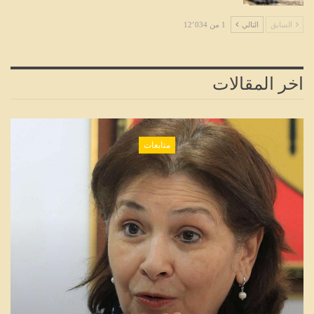
السابق
التالي
1 من 12٬034
اخر المقالات
متابعات