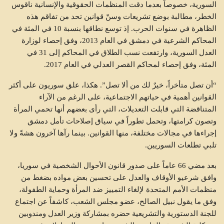
السورية، خصوصاً بعدما دقت المنظمات الحقوقية والإنسانية ناقوس
الخطر، مطالبة بوضع تشريعات وسنّ قوانين تحد من تفاقم هذه
الظاهرة في سنوات الحرب. إذ توسع نطاقها بنسبة 10 في المئة في
المحاكم الشرعية في دمشق في العام 2013، وفق إحصاء لوزارة
العدل السورية، وارتفعت نسب الطلاق في المحاكم إلى 31 في
المئة، وفق إحصاء لمحاكم القصر العدلي في العام 2017.
“أن تصل متأخراً، خيرٌ لك من ألا تصل”. هكذا، علق سوريون على أكثر
القوانين أهمية في حياتهم الاجتماعية، على الرغم من الآراء
المتناقضة التي قابلت التعديلات، التي رأى بعضهم أنها تحمي المرأة
وتصون كرامتها، وتحمل تطوراً في سياق إصلاحات تأمل دمشق
إجراءها في مجالات مختلفة، منها القوانين. بينما رآها آخرون هشةً ولا
تلبي تطلعات السوريين.
بعد مضي 66 عاماً على صدور قانون الأحوال الشخصية في سوريا،
وافق شرعيو الأوقاف والعدل على تحسين بعض مواده بضغط من
منظمات الأمم المتحدة لإلغاء التمييز ضد المرأة وحماية الطفولة،
وفق ما يقول نبيل الصالح، عضو مجلس الشعب، كاشفاً عن اجتماع
للجنة الدستورية والتشريعية حضره بمشاركة وزير العدل ومندوبين