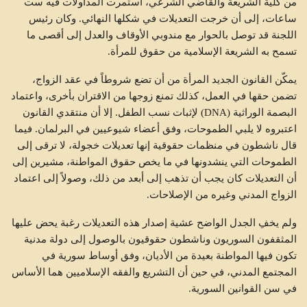
من كلية الشريعة والقاضي الشرعي، استمرت المداولات فيه ست
ساعات، إلى أن خرجت التعديلات في شكلها النهائي. وكان رئيس
اللجنة قد توصل بالحوار مع مندوبي الأوقاف والعدل إلى أقصى ما
تسمح به الشريعة الإسلامية من حقوق للمرأة.
يمكّن القانون الجديد المرأة من أن تضع شروطاً في عقد الزواج،
تضمن حقها في العمل، كذلك تمنع زوجها من الاقتران بأخرى، واعتماد
البصمة الوراثية (DNA) لإثبات نسب الطفل. إلا أن منتقدي القانون
اعتبروه لا يلبي الطموحات، وفق أعضاء شيوعيين في البرلمان. فيما
قال ناشطون في منظمات حقوقية إنها تعديلات خجولة، لا ترقى إلى
الطموحات التي ينشدونها في ما يخص حقوق المواطنة، مشيرين إلى
أن التعديلات كان يجب أن تذهب إلى أبعد من ذلك، وصولاً إلى اعتماد
الزواج المدني وغيره من الإصلاحات.
ولم يخفِ الجدل الواضح عشية إصدار هذه التعديلات رغبة يحض عليها
المثقفون السوريون وناشطون حقوقيون بالوصول إلى دولة مدنية
تكون فيها المواطنة بعيدة من الأديان، وفق أوساط سورية في
المجتمع المدني، في حين أن التشريع والفقه الإسلاميين هما الأساس
في سن القوانين السورية.