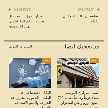
NEXT POST
PREV POST
افغانستان : النساء مقابل
بعد أن تحول لشيخ يحلل
الغذاء
ويحرم.. حاتم الطرابلسي
يهين الإعلاميين
قد يعجبك ايضا
المزيد عن المؤلف
مجتمع
مجتمع
البنك المركزي التونسي
الذكاء الاصطناعي في
يسدد قرماً رقاعياً بقيمة 700
الطب: أداة ثورية لتعزيز دقة
مليون يورو ويعلن استقرار
الجراحة والتنبؤ الاستباقي
احتياطي…
بالأمراض