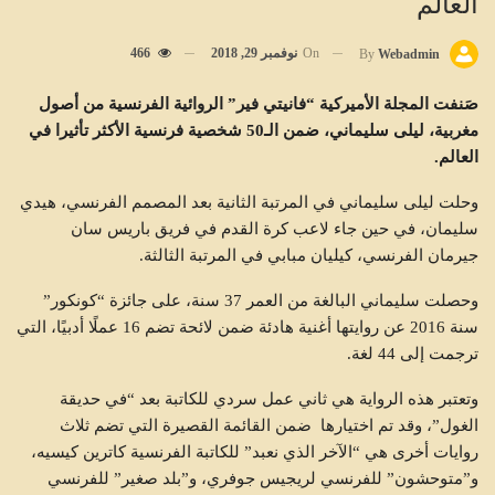
العالم
On
نوفمبر 29, 2018
466
By
Webadmin
صَنفت المجلة الأميركية “فانيتي فير” الروائية الفرنسية من أصول
مغربية، ليلى سليماني، ضمن الـ50 شخصية فرنسية الأكثر تأثيرا في
العالم.
وحلت ليلى سليماني في المرتبة الثانية بعد المصمم الفرنسي، هيدي
سليمان، في حين جاء لاعب كرة القدم في فريق باريس سان
جيرمان الفرنسي، كيليان مبابي في المرتبة الثالثة.
وحصلت سليماني البالغة من العمر 37 سنة، على جائزة “كونكور”
سنة 2016 عن روايتها أغنية هادئة ضمن لائحة تضم 16 عملًا أدبيًا، التي
ترجمت إلى 44 لغة.
وتعتبر هذه الرواية هي ثاني عمل سردي للكاتبة بعد “في حديقة
الغول”، وقد تم اختيارها ضمن القائمة القصيرة التي تضم ثلاث
روايات أخرى هي “الآخر الذي نعبد” للكاتبة الفرنسية كاترين كيسيه،
و”متوحشون” للفرنسي لريجيس جوفري، و”بلد صغير” للفرنسي