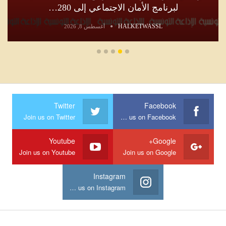
28…
الصحفية خارج سياقاتها وا
HALKETWASSL
أغسطس 8, 2026
Twitter
Facebook
Join us on Twitter
Join us on Facebook
Youtube
Google+
Join us on Youtube
Join us on Google
Instagram
Join us on Instagram