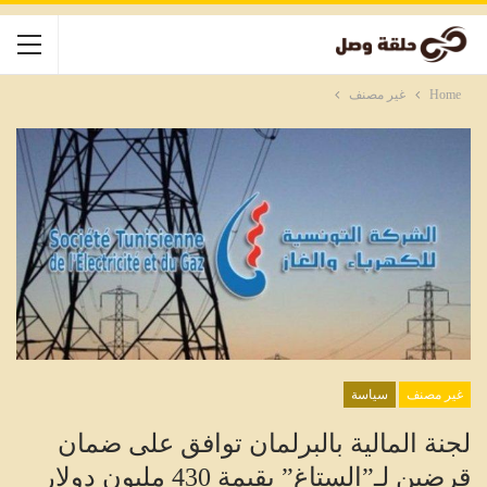
Home
غير مصنف
غير مصنف
سياسة
لجنة المالية بالبرلمان توافق على ضمان
قرضين لـ”الستاغ” بقيمة 430 مليون دولار