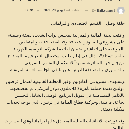
Last updated
يونيو 28, 2026
13
By
Halketwassl
حلقة
وصل
–
القسم
الاقتصادي
والبرلماني
وافقت لجنة المالية والميزانية بمجلس نواب الشعب، بصفة رسمية،
على مشروعي القانونين عدد 38 و39 لسنة 2026، والمتعلقين
بالموافقة على اتفاقيتي ضمان لفائدة الشركة التونسية للكهرباء
والغاز “ستاغ”، وذلك في إطار طلب استعجال النظر فيهما المرفوع
من قِبل جهة المبادرة، تمهيداً لاستكمال المسار التشريعي
والدستوري والمصادقة النهائية عليهما في الجلسة العامة المرتقبة.
ويستهدف مشروعي القانونين توفير المظلة القانونية لضمان قرضين
دوليين بقيمة جملية ناهزة
430
مليون
دولار
أمريكي، تم تخصيصهما
بالكامل للمساهمة في تمويل البرنامج الوطني الشامل لتحسين
نجاعة، فاعلية، وحوكمة قطاع الطاقة في تونس، الذي يواجه تحديات
هيكلية دقيقة.
وقد توزعت الاتفاقيات المالية المصادق عليها برلمانياً وفق المسارات
التالية: