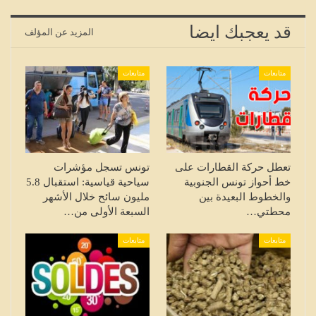
قد يعجبك ايضا
المزيد عن المؤلف
متابعات
متابعات
تعطل حركة القطارات على
تونس تسجل مؤشرات
خط أحواز تونس الجنوبية
سياحية قياسية: استقبال 5.8
والخطوط البعيدة بين
مليون سائح خلال الأشهر
محطتي…
السبعة الأولى من…
متابعات
متابعات