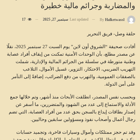
والمضاربة وجرائم مالية خطيرة
Last updated
سبتمبر 27, 2025
17
By
Halketwassl
حلقة وصل- فريق التحرير
أفادت صحيفة “الشروق أون لاين” يوم السبت 27 سبتمبر 2025، نقلًا
عن مصدر مطلع، بأن الوحدات الأمنية تمكنت من إيقاف أفراد عصابة
وطنية متورطة في سلسلة من الجرائم المالية والإدارية، شملت
التهريب الضريبي، الاحتكار، التزوير، غسيل الأموال، التلاعب
بالصفقات العمومية، والتهرب من دفع الضرائب، إضافةً إلى التآمر
على أمن الدولة.
وبحسب نفس المصدر، انطلقت الأبحاث منذ أشهر، وتم خلالها جمع
الأدلة والاستماع إلى عدد من الشهود والمتضررين، ما أسفر عن
إصدار بطاقات إيداع بالسجن بحق عدد من أفراد العصابة، التي تضم
رجال أعمال وأصحاب نفوذ ومسؤولين سابقين وحاليين.
وقد تم حجز ممتلكات وأموال وسيارات فاخرة، وتجميد حسابات
بنكية، في انتظار الكشف عن التفاصيل الكاملة خلال ندوة صحفية