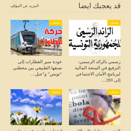
قد يعجبك ايضا
المزيد عن المؤلف
متابعات
متابعات
رسمي بالرائد الرسمي:
عودة سير القطارات إلى
الترفيع في المنحة المالية
نسقها الطبيعي بين محطتي
لبرنامج الأمان الاجتماعي
“تونس” و”جبل…
إلى 280…
متابعات
متابعات
للحد من مخاطر “إيبولا”:
انخفاض طفيف في درجات