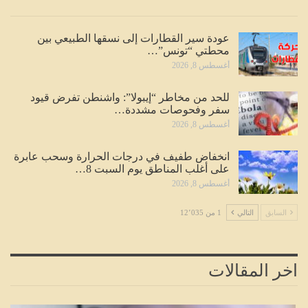
عودة سير القطارات إلى نسقها الطبيعي بين
محطتي “تونس”…
أغسطس 8, 2026
للحد من مخاطر “إيبولا”: واشنطن تفرض قيود
سفر وفحوصات مشددة…
أغسطس 8, 2026
انخفاض طفيف في درجات الحرارة وسحب عابرة
على أغلب المناطق يوم السبت 8…
أغسطس 8, 2026
السابق
التالي
1 من 12٬035
اخر المقالات