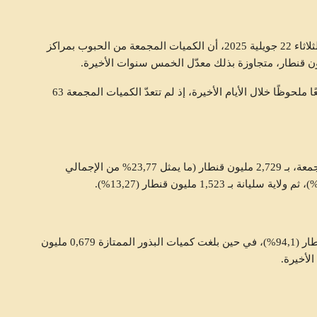
أعلن ديوان الحبوب، في آخر الإحصائيات الصادرة اليوم الثلاثاء 22 جويلية 2025، أن الكميات المجمعة من الحبوب بمراكز
ورغم هذا الأداء الإيجابي إجمالًا، سجّل نسق التجميع تراجعًا ملحوظًا خلال الأيام الأخيرة، إذ لم تتعدّ الكميات المجمعة 63
وتصدّرت ولاية باجة قائمة الولايات من حيث الكميات المجمعة، بـ 2,729 مليون قنطار (ما يمثل 23,77% من الإجمالي
بلغت كميات حبوب الاستهلاك المجمعة 10,802 مليون قنطار (94,1%)، في حين بلغت كميات البذور الممتازة 0,679 مليون