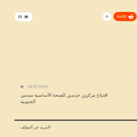
 لتأمين
في السيطرة السريعة على حريق ضخم
ببنزرت
ReddIt
18
HALKETWASSL
أغسطس 6, 2026
NEXT POST
افتتاح مركزين جديدين للصحة الأساسية بمدنين
الجنوبية
المزيد عن المؤلف