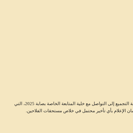
متابعات
ودعا ديوان الحبوب الفلاحين وكافة المتدخلين في منظومة التجميع إلى التواصل مع خلية المتابعة الخاصة بصابة 2025، التي
مان الإعلام بأي تأخير محتمل في خلاص مستحقات الفلاحين.
يلي
جهود الحماية المدنية وأعوان الغابات تنجح