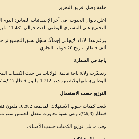
حلقة وصل- فريق التحرير
التجميع على المستوى الوطني بلغت حوالي 11,481 مليون قنطار، متجاوزة بذلك معدّل الخمس سنوات الأخيرة.
ألف قنطار بتاريخ 20 جويلية الجاري.
باجة في الصدارة
الوطني)، تليها ولاية بنزرت بـ 1,712 مليون قنطار (14,91%)، ثم ولاية سليانة بـ 1,523 مليون قنطار (13,27%).
التوزيع حسب الاستعمال
قنطار (5,9%)، وهي نسبة تجاوزت معدل الخمس سنوات الأخيرة.
وفي ما يلي توزيع الكميات حسب الأصناف: