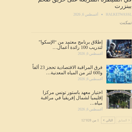
ببنزرت
HALKETWASSL
أغسطس 6, 2026
تمكنت
إطلاق برنامج معتمد من “الإسكوا”
لتدريب 100 رائدة أعمال…
أغسطس 6, 2026
فرق المراقبة الاقتصادية تحجز 23 ألفاً
و600 لتر من المياه المعدنية…
أغسطس 6, 2026
اختيار معهد باستور تونس مركزا
إقليميا لشمال إفريقيا في مراقبة
مياه…
أغسطس 6, 2026
السابق
التالي
1 من 12٬028