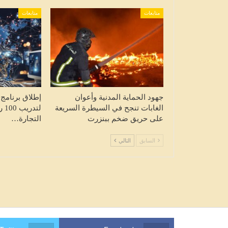
متابعات
متابعات
جهود الحماية المدنية وأعوان
إطلاق برنامج 
الغابات تنجح في السيطرة السريعة
لتد
على حريق ضخم ببنزرت
التجارة…
السابق
التالي