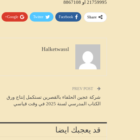
21759995 أو 8867108
من البطاطا يناهز 12.4 ألف طن
الأسواق…
Google+
Twitter
Facebook
Share
HALKETWASSL
أغسطس 6, 2026
Halketwassl
PREV POST
شركة عجين الحلفاء بالقصرين تستكمل إنتاج ورق
الكتاب المدرسي لسنة 2025 في وقت قياسي
قد يعجبك ايضا