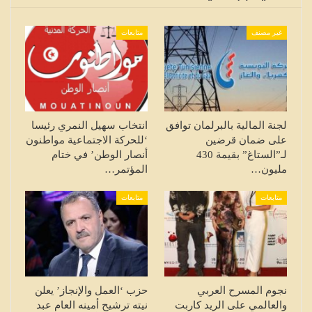
غير مصنف
متابعات
لجنة المالية بالبرلمان توافق
انتخاب سهيل النمري رئيسا
على ضمان قرضين
‘للحركة الاجتماعية مواطنون
لـ”الستاغ” بقيمة 430
أنصار الوطن’ في ختام
مليون…
المؤتمر…
متابعات
متابعات
نجوم المسرح العربي
حزب ‘العمل والإنجاز’ يعلن
والعالمي على الريد كاربت
نيته ترشيح أمينه العام عبد