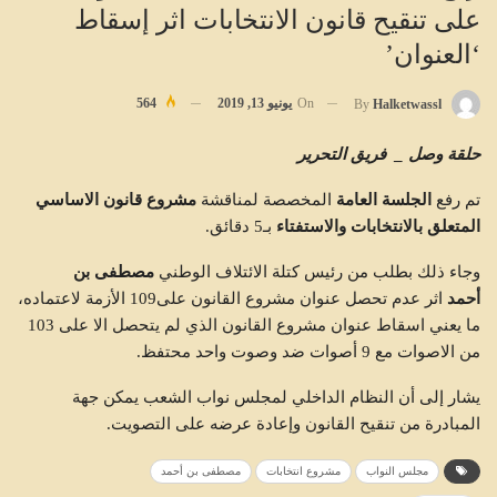
على تنقيح قانون الانتخابات اثر إسقاط
‘العنوان’
On
يونيو 13, 2019
564
By
Halketwassl
حلقة وصل _ فريق التحرير
تم رفع
الجلسة العامة
المخصصة لمناقشة
مشروع قانون الاساسي
المتعلق بالانتخابات والاستفتاء
بـ5 دقائق.
وجاء ذلك بطلب من رئيس كتلة الائتلاف الوطني
مصطفى بن
أحمد
اثر عدم تحصل عنوان مشروع القانون على109 الأزمة لاعتماده،
ما يعني اسقاط عنوان مشروع القانون الذي لم يتحصل الا على 103
من الاصوات مع 9 أصوات ضد وصوت واحد محتفظ.
يشار إلى أن النظام الداخلي لمجلس نواب الشعب يمكن جهة
المبادرة من تنقيح القانون وإعادة عرضه على التصويت.
مجلس النواب
مشروع انتخابات
مصطفى بن أحمد