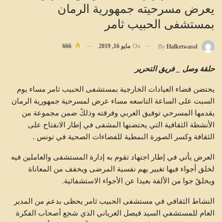
يعرض مسرحيته جمهورية الرمان
بمستشفى الحبيب ثامر
On
مايو 16, 2019
666
By
Halketwassl
حلقة وصل _ فريق التحرير
يحتضن فضاء العيادات الخارجية بمستشفى الحبيب ثامر مساء يوم
السبت على الساعة التاسعه مساء عرض لمسرحية جمهورية الرمان
يقدمها المسرحي توفيق الغربي وفرقته وذلكً ضمن مجموعة من
الأنشطة الثقافية التي يحتضنها المشفى في إطار الانفتاح على
الثقافة وكسر الصورة النمطية للفضاءات الصحية في تونس .
العرض يأتي في إطار اجتهاد تقوم به إدارة المستشفى والعاملين فيه
لخلق أجواء فيها تغيير يهم نفسية المرضى ويخفف من المعاناة
ويخلقً جوا من الألفة بعيدا عن الأجواء الاستشفائية.
النشاط الثقافي في مستشفى الحبيب ثامر يحظى بدعم من المدير
العام للمستشفي السيد فيصل الغرياني الذي شجع أصحاب الفكرة