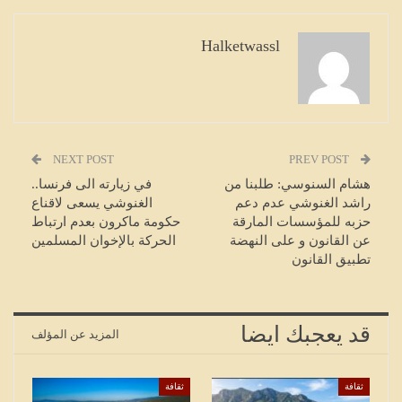
Halketwassl
NEXT POST
PREV POST
هشام السنوسي: طلبنا من
في زيارته الى فرنسا..
راشد الغنوشي عدم دعم
الغنوشي يسعى لاقناع
حزبه للمؤسسات المارقة
حكومة ماكرون بعدم ارتباط
عن القانون و على النهضة
الحركة بالإخوان المسلمين
تطبيق القانون
قد يعجبك ايضا
المزيد عن المؤلف
ثقافة
ثقافة