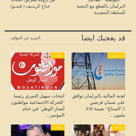
البرلمان بالقطع مع التبعية
جناح كريديف ( فيديو)
للسلطة التنفيذية
قد يعجبك ايضا
المزيد عن المؤلف
غير مصنف
متابعات
لجنة المالية بالبرلمان توافق
انتخاب سهيل النمري رئيسا
على ضمان قرضين
‘للحركة الاجتماعية مواطنون
لـ”الستاغ” بقيمة 430
أنصار الوطن’ في ختام
مليون…
المؤتمر…
متابعات
متابعات