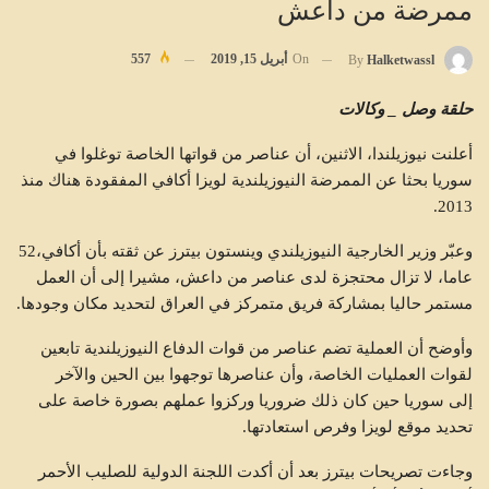
ممرضة من داعش
On
أبريل 15, 2019
557
By
Halketwassl
حلقة وصل _ وكالات
أعلنت نيوزيلندا، الاثنين، أن عناصر من قواتها الخاصة توغلوا في
سوريا بحثا عن الممرضة النيوزيلندية لويزا أكافي المفقودة هناك منذ
2013.
وعبّر وزير الخارجية النيوزيلندي وينستون بيترز عن ثقته بأن أكافي،52
عاما، لا تزال محتجزة لدى عناصر من داعش، مشيرا إلى أن العمل
مستمر حاليا بمشاركة فريق متمركز في العراق لتحديد مكان وجودها.
وأوضح أن العملية تضم عناصر من قوات الدفاع النيوزيلندية تابعين
لقوات العمليات الخاصة، وأن عناصرها توجهوا بين الحين والآخر
إلى سوريا حين كان ذلك ضروريا وركزوا عملهم بصورة خاصة على
تحديد موقع لويزا وفرص استعادتها.
وجاءت تصريحات بيترز بعد أن أكدت اللجنة الدولية للصليب الأحمر