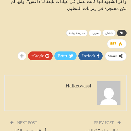
وذكر الشهود أنها كانت تعمل في عيادات تابعة لـ”داعش”، وأنها لم
تكن محتجزة في زنزانات التنظيم.
داعش
سوريا
ممرضة رهينة
557
Google+
Twitter
Facebook
Share
Halketwassl
NEXT POST
PREV POST
” البوصلة ” تُطالب
من أروقة معرض الكتاب