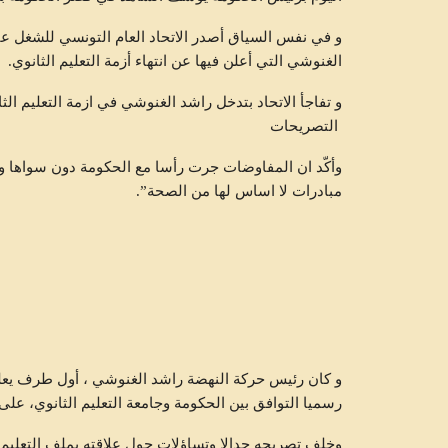
و في نفس السياق أصدر الاتحاد العام التونسي للشغل
الغنوشي التي أعلن فيها عن انتهاء أزمة التعليم الثانوي.
و تفاجأ الاتحاد بتدخل راشد الغنوشي في ازمة التعليم ال
التصريحات
وأكّد ان المفاوضات جرت رأسا مع الحكومة دون سواها وع
مبادرات لا اساس لها من الصحة”.
و كان رئیس حركة النھضة راشد الغنوشي ، أول طرف يعلن ر
رسمیا التوافق بین الحكومة وجامعة التعلیم الثانوي، على
وخلف تصريحه جدالا وتساؤلات حول علاقته بملف التعلیم و