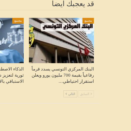
عقب الاستماع إليها في ملف يتعل
قد يعجبك ايضا
بإدارتها…
HALKETWASSL
أغسطس 7, 2026
مجتمع
مجتمع
البنك المركزي التونسي يسدد قرماً
الذكاء الاصط
رقاعياً بقيمة 700 مليون يورو ويعلن
ثورية لتعزيز د
استقرار احتياطي…
الاستباقي بال
السابق
التالي