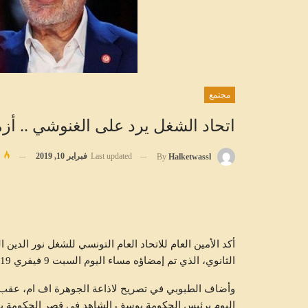
مجتمع
اتحاد الشغل يرد على الغنوشي .. أزمة 
Last updated
فبراير 10, 2019
By
Halketwassl
أكد الأمین العام للاتحاد العام التونسي للشغل نور الدين ال
الثانوي، الذي تم إمضاؤه مساء الیوم السبت 9 فیفري 2019 ،لا علاقة لأي طرف سیاسي به.
وأضاف الطبوبي في تصريح لاذاعة الجوھرة اف ام، عقب إمض
الیوم برئیس الحكومة يوسف الشاھد في قصر الحكومة با