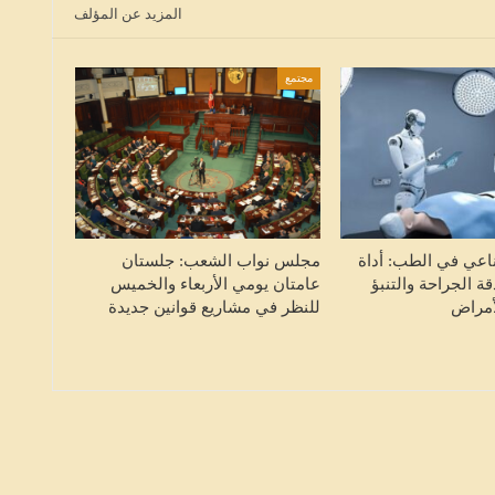
ق
للحد من مخاطر “إيبولا”: واشنطن تفرض
المزيد عن المؤلف
قيود سفر وفحوصات مشددة على…
HALKETWASSL
أغسطس 8, 2026
مجتمع
ناعي في الطب: أداة
مجلس نواب الشعب: جلستان
قة الجراحة والتنبؤ
عامتان يومي الأربعاء والخميس
أمراض
للنظر في مشاريع قوانين جديدة