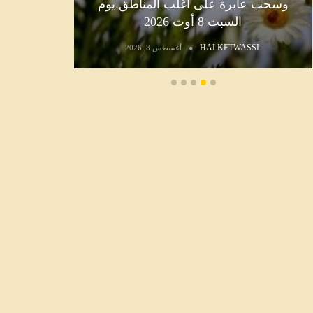
وسحب عابرة على أغلب المناطق يوم
السبت 8 أوت 2026
L
HALKETWASSL
أغسطس 8, 2026