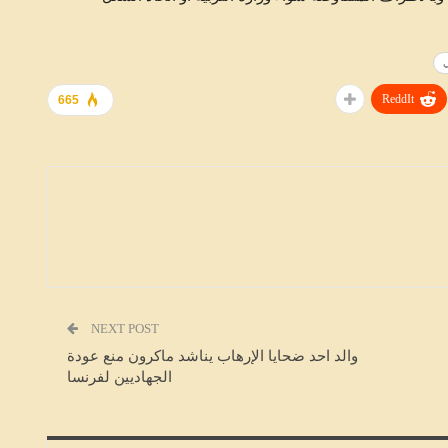
ي
ReddIt
665
متابعات
NEXT POST
والد احد ضحايا الإرهاب يناشد ماكرون منع عودة
الجهاديين لفرنسا
راح