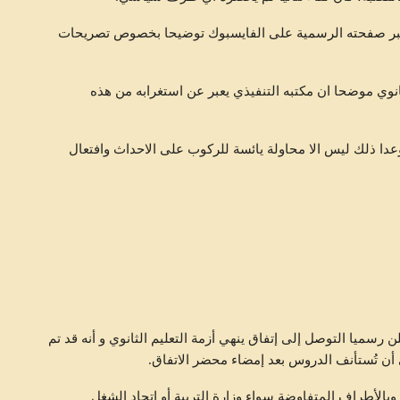
 عبر صفحته الرسمية على الفايسبوك توضيحا بخصوص تصريحات
ثانوي موضحا ان مكتبه التنفيذي يعبر عن استغرابه من هذه
دا ذلك ليس الا محاولة يائسة للركوب على الاحداث وافتعال
سمیا التوصل إلى إتفاق ينھي أزمة التعلیم الثانوي و أنه قد تم
 أن تُستأنف الدروس بعد إمضاء محضر الاتفاق.
بالأطراف المتفاوضة سواء وزارة التربیة أو اتحاد الشغل