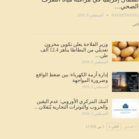
الصحي…
HALKETWASSL
أغسطس 6, 2026
في
وزير الفلاحة يعلن تكوين مخزون
تعديلي من البطاطا يناهز 12.4 ألف
طن…
أغسطس 6, 2026
إدارة أزمة الكهرباء: بين ضغط الواقع
وضرورة المواجهة
أغسطس 5, 2026
البنك المركزي الأوروبي: عدم اليقين
والحروب والتوترات التجارية يُثقلان…
أغسطس 5, 2026
السابق
التالي
1 من 12٬028