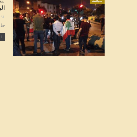
لب
سياسة
ال
SL
حاو
اق