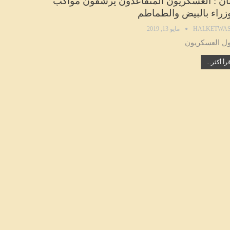
نان : العسكريون المتقاعدون يرشقون مواكب
وزراء بالبيض والطماطم
HALKETWAS
مايو 13, 2019
ل العسكريون
رأ أكثر...