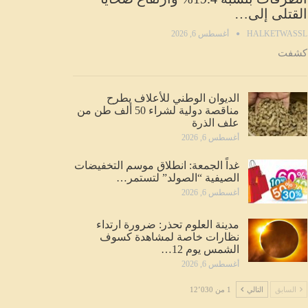
القتلى إلى…
HALKETWASSL
أغسطس 6, 2026
كشفت
الديوان الوطني للأعلاف يطرح
مناقصة دولية لشراء 50 ألف طن من
علف الذرة
أغسطس 6, 2026
غداً الجمعة: انطلاق موسم التخفيضات
الصيفية “الصولد” لتستمر…
أغسطس 6, 2026
مدينة العلوم تحذر: ضرورة ارتداء
نظارات خاصة لمشاهدة كسوف
الشمس يوم 12…
أغسطس 6, 2026
السابق
التالي
1 من 12٬030