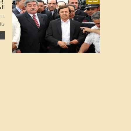
إي
سياسة
ال
SL
قال
اق