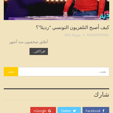
كيف أصبح التلفزيون التونسي “رديئا”؟
HALKETWASSL
مايو 16, 2019
أطلق صحفيون منذ أشهر
اقرأ أكثر...
شارك
Google+
Twitter
Facebook