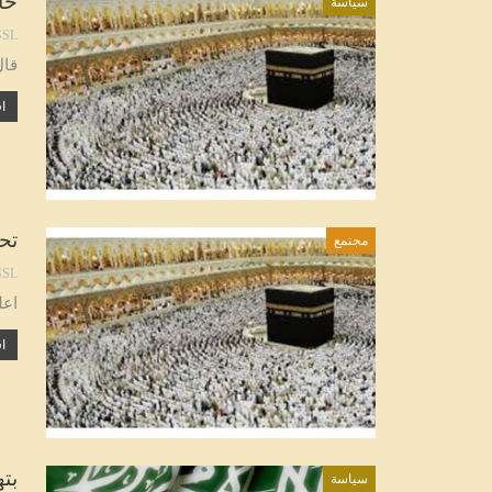
خا
سياسة
SL
قال
اق
تحد
مجتمع
SL
اعل
اق
بت
سياسة