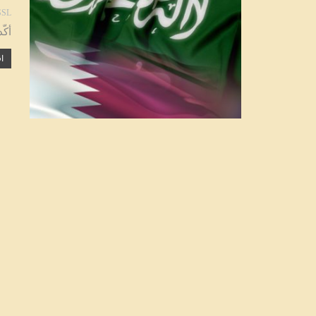
SL
أكّ
اق