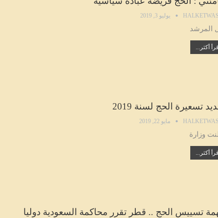
مئني : الحج فريضة عبادة سياسية
HALKETWAS
يوليو 3, 2019
 المرشد
رأ أكثر...
يد تسعيرة الحج لسنة 2019
HALKETWAS
مايو 22, 2019
نت وزارة
رأ أكثر...
همة تسييس الحج .. قطر تقرر محاكمة السعودية دوليا