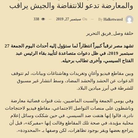
والمعارضة تدعو للانتفاضة والجيش يراقب
On
سبتمبر 27, 2019
338
By
Halketwassl
حلقة وصل_فريق التحرير
تشهد مصر ترقباً كبيراً انتظاراً لما ستؤول إليه أحداث اليوم الجمعة 27
سبتمبر 2019، في ظل دعوات متصاعدة لتأييد بقاء الرئيس عبد
الفتاح السيسي، وأخرى تطالب برحيله
.
وبين مقاطع فيديو وأغانٍ وتغريدات وهاشتاغات وبيانات، لم تتوقف
الدعوات عن الحشد والحشد المضاد، وسط انتشار غير مسبوق
للشرطة في أبرز ميادين البلاد.
وفي يومي الجمعة والسبت الماضيين، بثت قنوات فضائية معارضة
وناشطون على منصات التواصل الاجتماعي، مقاطع فيديو لاحتجاجات
نادرة، قالوا إنها هتفت ضد السيسي. في حين شككت وسائل إعلام
محلية مؤيدة، في صحة تلك المقاطع وقالت إنها «مفبركة»، قبل أن
يتراجع بعضها ويقر بوجود تظاهرات، لكن وصفها بـ «المحدودة».