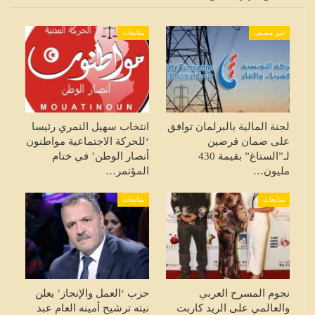
غير مصنف
متابعات
لجنة المالية بالبرلمان توافق
انتخاب سهيل النمري رئيسا
على ضمان قرضين
‘للحركة الاجتماعية مواطنون
لـ”الستاغ” بقيمة 430
أنصار الوطن’ في ختام
مليون…
المؤتمر…
متابعات
متابعات
نجوم المسرح العربي
حزب ‘العمل والإنجاز’ يعلن
والعالمي على الريد كاربت
نيته ترشيح أمينه العام عبد