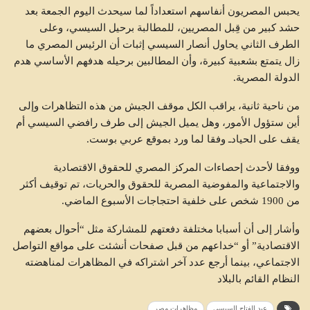
يحبس المصريون أنفاسهم استعداداً لما سيحدث اليوم الجمعة بعد
حشد كبير من قِبل المصريين، للمطالبة برحيل السيسي، وعلى
الطرف الثاني يحاول أنصار السيسي إثبات أن الرئيس المصري ما
زال يتمتع بشعبية كبيرة، وأن المطالبين برحيله هدفهم الأساسي هدم
الدولة المصرية.
من ناحية ثانية، يراقب الكل موقف الجيش من هذه التظاهرات وإلى
أين ستؤول الأمور، وهل يميل الجيش إلى طرف رافضي السيسي أم
يقف على الحيادـ وفقا لما ورد بموقع عربي بوست.
ووفقا لأحدث إحصاءات المركز المصري للحقوق الاقتصادية
والاجتماعية والمفوضية المصرية للحقوق والحريات، تم توقيف أكثر
من 1900 شخص على خلفية احتجاجات الأسبوع الماضي.
وأشار إلى أن أسبابا مختلفة دفعتهم للمشاركة مثل “أحوال بعضهم
الاقتصادية” أو “خداعهم من قبل صفحات أنشئت على مواقع التواصل
الاجتماعي، بينما أرجع عدد آخر اشتراكه في المظاهرات لمناهضته
النظام القائم بالبلاد
عبد الفتاح السيسي
مظاهرات مصر