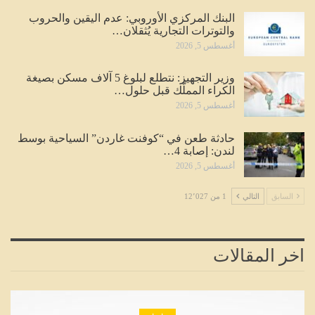
البنك المركزي الأوروبي: عدم اليقين والحروب
والتوترات التجارية يُثقلان…
أغسطس 5, 2026
وزير التجهيز: نتطلع لبلوغ 5 آلاف مسكن بصيغة
الكراء المملّك قبل حلول…
أغسطس 5, 2026
حادثة طعن في “كوفنت غاردن” السياحية بوسط
لندن: إصابة 4…
أغسطس 5, 2026
السابق
التالي
1 من 12٬027
اخر المقالات